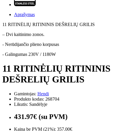
Aprašymas
11 RITINĖLIŲ RITININIS DEŠRELIŲ GRILIS
– Dvi kaitinimo zonos.
- Nerūdijančio plieno korpusas
- Galingumas 230V / 1180W
11 RITINĖLIŲ RITININIS
DEŠRELIŲ GRILIS
Gamintojas:
Hendi
Produkto kodas: 268704
Likutis: Sandėlyje
431.97€ (su PVM)
Kaina be PVM (21%): 357.00€