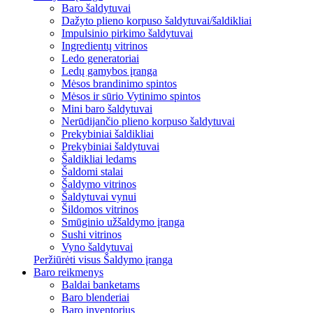
Baro šaldytuvai
Dažyto plieno korpuso šaldytuvai/šaldikliai
Impulsinio pirkimo šaldytuvai
Ingredientų vitrinos
Ledo generatoriai
Ledų gamybos įranga
Mėsos brandinimo spintos
Mėsos ir sūrio Vytinimo spintos
Mini baro šaldytuvai
Nerūdijančio plieno korpuso šaldytuvai
Prekybiniai šaldikliai
Prekybiniai šaldytuvai
Šaldikliai ledams
Šaldomi stalai
Šaldymo vitrinos
Šaldytuvai vynui
Šildomos vitrinos
Smūginio užšaldymo įranga
Sushi vitrinos
Vyno šaldytuvai
Peržiūrėti visus Šaldymo įranga
Baro reikmenys
Baldai banketams
Baro blenderiai
Baro inventorius