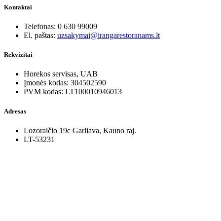
Kontaktai
Telefonas: 0 630 99009
El. paštas:
uzsakymai@irangarestoranams.lt
Rekvizitai
Horekos servisas, UAB
Įmonės kodas: 304502590
PVM kodas: LT100010946013
Adresas
Lozoraičio 19c Garliava, Kauno raj.
LT-53231