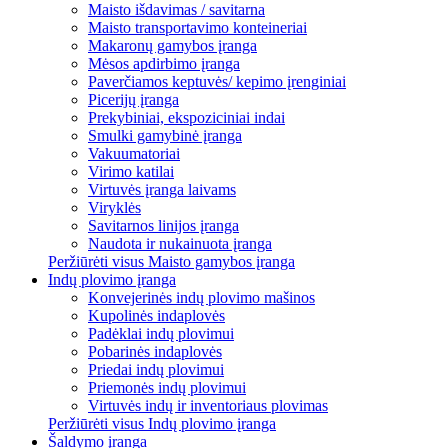
Maisto išdavimas / savitarna
Maisto transportavimo konteineriai
Makaronų gamybos įranga
Mėsos apdirbimo įranga
Paverčiamos keptuvės/ kepimo įrenginiai
Picerijų įranga
Prekybiniai, ekspoziciniai indai
Smulki gamybinė įranga
Vakuumatoriai
Virimo katilai
Virtuvės įranga laivams
Viryklės
Savitarnos linijos įranga
Naudota ir nukainuota įranga
Peržiūrėti visus Maisto gamybos įranga
Indų plovimo įranga
Konvejerinės indų plovimo mašinos
Kupolinės indaplovės
Padėklai indų plovimui
Pobarinės indaplovės
Priedai indų plovimui
Priemonės indų plovimui
Virtuvės indų ir inventoriaus plovimas
Peržiūrėti visus Indų plovimo įranga
Šaldymo įranga