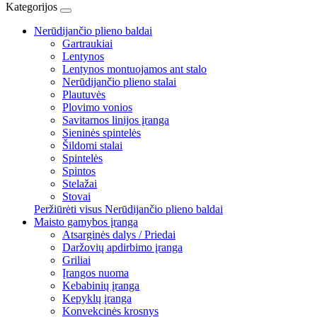
Kategorijos
Nerūdijančio plieno baldai
Gartraukiai
Lentynos
Lentynos montuojamos ant stalo
Nerūdijančio plieno stalai
Plautuvės
Plovimo vonios
Savitarnos linijos įranga
Sieninės spintelės
Šildomi stalai
Spintelės
Spintos
Stelažai
Stovai
Peržiūrėti visus Nerūdijančio plieno baldai
Maisto gamybos įranga
Atsarginės dalys / Priedai
Daržovių apdirbimo įranga
Griliai
Įrangos nuoma
Kebabinių įranga
Kepyklų įranga
Konvekcinės krosnys