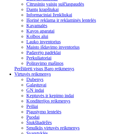
Citrusinių vaisių sulčiaspaudės
Dantų krapštukai
Informaciniai ženkliukai
Išorinė reklama ir reklaminės lentelės
Kavamalės
Kavos aparatai
Kolbos alui
Lauko inventorius
Maisto išdavimo inventorius
Padavėjo padėklai
Perkuliatoriai
Poliravimo mašinos
Peržiūrėti visus Baro reikmenys
Virtuvės reikmenys
Dubenys
Galąstuvai
GN indai
Keptuvės ir kepimo indai
Konditerijos reikmenys
Peiliai
Pjaustymo lentelės
Puodai
Šiukšliadėžės
Smulkūs virtuvės reikmenys
Svarstyklės