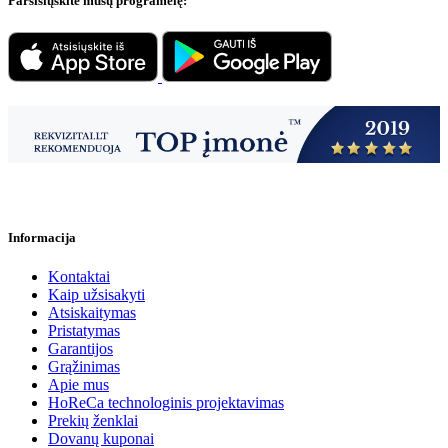
Parsisiųskite mūsų programėlę:
Informacija
Kontaktai
Kaip užsisakyti
Atsiskaitymas
Pristatymas
Garantijos
Grąžinimas
Apie mus
HoReCa technologinis projektavimas
Prekių ženklai
Dovanų kuponai