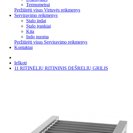
Termometrai
Peržiūrėti visus Virtuvės reikmenys
Serviravimo reikmenys
Stalo indai
Stalo įrankiai
Kita
Indų nuoma
Peržiūrėti visus Serviravimo reikmenys
Kontaktai
Ieškoti
11 RITINĖLIŲ RITININIS DEŠRELIŲ GRILIS