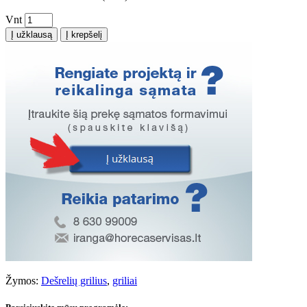
Vnt
Į užklausą
Į krepšelį
Žymos:
Dešrelių grilius
,
griliai