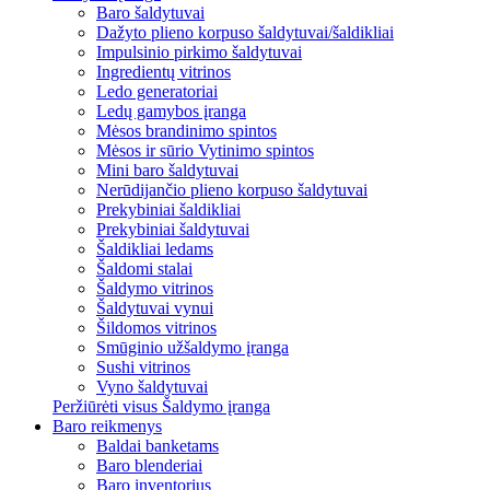
Baro šaldytuvai
Dažyto plieno korpuso šaldytuvai/šaldikliai
Impulsinio pirkimo šaldytuvai
Ingredientų vitrinos
Ledo generatoriai
Ledų gamybos įranga
Mėsos brandinimo spintos
Mėsos ir sūrio Vytinimo spintos
Mini baro šaldytuvai
Nerūdijančio plieno korpuso šaldytuvai
Prekybiniai šaldikliai
Prekybiniai šaldytuvai
Šaldikliai ledams
Šaldomi stalai
Šaldymo vitrinos
Šaldytuvai vynui
Šildomos vitrinos
Smūginio užšaldymo įranga
Sushi vitrinos
Vyno šaldytuvai
Peržiūrėti visus Šaldymo įranga
Baro reikmenys
Baldai banketams
Baro blenderiai
Baro inventorius