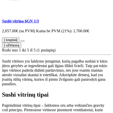
Sushi vitrina 6GN 1/3
2,057.00€ (su PVM)
Kaina be PVM (21%): 1,700.00€
Į krepšelį
Į užklausą
Rodo nuo 1 iki 5 iš 5 (1 puslapių)
Sushi vitrinos yra šaldymo įrenginiai, kurių pagalba sushiai ir kitos
jūros gėrybės ar ingredientai gali ilgiau išlikti švieži. Taip pat tokio
tipo vitrinos padeda didinti pardavimus, nes jose esantis maistas
atrodo vizualiai skaniai ir estetiškai. Atkreipkite dėmesį, kad yra
įvairių rūšių vitrinų, kurios iš pirmo žvilgsnio gali pasirodyti gana
panašios.
Sushi vitrinų tipai
Pagrindiniai vitrinų tipai – šaldomos oru arba veikiančios gravity
coil principu. Pirmosiose virtinose įmontuoti ventiliatoriai, kurie