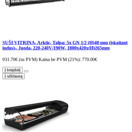
SUŠI VITRINA, Arktic, Talpa: 5x GN 1/2 (H)40 mm (įskaitant
indus)., Juoda, 220-240V/190W, 1800x420x(H)265mm
931.70€ (su PVM)
Kaina be PVM (21%): 770.00€
Į krepšelį
Į užklausą