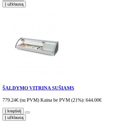
Į užklausą
ŠALDYMO VITRINA SUŠIAMS
779.24€ (su PVM)
Kaina be PVM (21%): 644.00€
Į krepšelį
Į užklausą