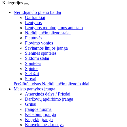
Kategorijos
Nerūdijančio plieno baldai
Gartraukiai
Lentynos
Lentynos montuojamos ant stalo
Nerūdijančio plieno stalai
Plautuvės
Plovimo vonios
Savitarnos linijos įranga
Sieninės spintelės
Šildomi stalai
Spintelės
Spintos
Stelažai
Stovai
Peržiūrėti visus Nerūdijančio plieno baldai
Maisto gamybos įranga
Atsarginės dalys / Priedai
Daržovių apdirbimo įranga
Griliai
Įrangos nuoma
Kebabinių įranga
Kepyklų įranga
Konvekcinės krosnys