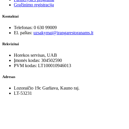
Grąžinimo registracija
Kontaktai
Telefonas: 0 630 99009
El. paštas:
uzsakymai@irangarestoranams.lt
Rekvizitai
Horekos servisas, UAB
Įmonės kodas: 304502590
PVM kodas: LT100010946013
Adresas
Lozoraičio 19c Garliava, Kauno raj.
LT-53231