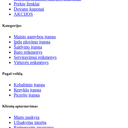
Prekių ženklai
Dovanų kuponai
AKCIJOS
Kategorijos
Maisto gamybos įranga
Indų plovimo įranga
Šaldymo įranga
Baro reikmenys
Serviravimui reikmenys
Virtuvės reikmėnys
Pagal veiklą
Kebabinių įranga
Кеpyklų įranga
Picerijų įranga
Klientų aptarnavimas
Mano paskyra
Užsakymų istorija
Partnerystės programa