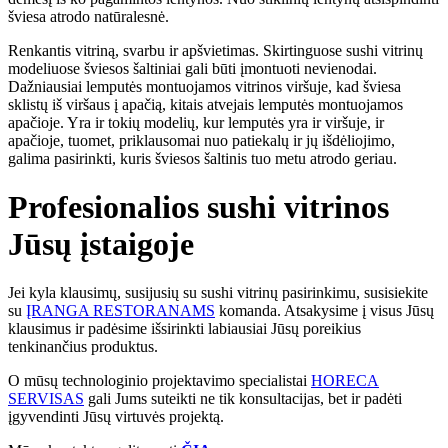
šviesa atrodo natūralesnė.
Renkantis vitriną, svarbu ir apšvietimas. Skirtinguose sushi vitrinų
modeliuose šviesos šaltiniai gali būti įmontuoti nevienodai.
Dažniausiai lemputės montuojamos vitrinos viršuje, kad šviesa
sklistų iš viršaus į apačią, kitais atvejais lemputės montuojamos
apačioje. Yra ir tokių modelių, kur lemputės yra ir viršuje, ir
apačioje, tuomet, priklausomai nuo patiekalų ir jų išdėliojimo,
galima pasirinkti, kuris šviesos šaltinis tuo metu atrodo geriau.
Profesionalios sushi vitrinos
Jūsų įstaigoje
Jei kyla klausimų, susijusių su sushi vitrinų pasirinkimu, susisiekite
su
ĮRANGA RESTORANAMS
komanda. Atsakysime į visus Jūsų
klausimus ir padėsime išsirinkti labiausiai Jūsų poreikius
tenkinančius produktus.
O mūsų technologinio projektavimo specialistai
HORECA
SERVISAS
gali Jums suteikti ne tik konsultacijas, bet ir padėti
įgyvendinti Jūsų virtuvės projektą.