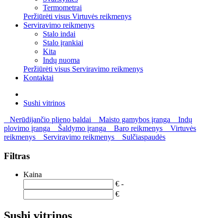
Termometrai
Peržiūrėti visus Virtuvės reikmenys
Serviravimo reikmenys
Stalo indai
Stalo įrankiai
Kita
Indų nuoma
Peržiūrėti visus Serviravimo reikmenys
Kontaktai
Sushi vitrinos
Nerūdijančio plieno baldai
Maisto gamybos įranga
Indų
plovimo įranga
Šaldymo įranga
Baro reikmenys
Virtuvės
reikmenys
Serviravimo reikmenys
Sulčiaspaudės
Filtras
Kaina
€ -
€
Sushi vitrinos