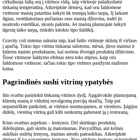
cirkuliuoja šaltą orą į vitrinos vidų, taip vitrinoje palaikydami
tinkamą temperatūrą. Atkreipkite dėmesį, kad oru šaldomose
virtinose maistą patartina laikyti tik trumpą laiko tarpą. Jį laikant
ilgiau, ventiliatoriaus pučiamas oras maistą džiovina, todėl jis
neatrodo estetiškai, skonis pakinta. Jei maistą planuojate laikyti
ilgesnį laiko tarpą, rinkitės kitokio tipo šaldiklį.
Gravity coil sistema sukurta taip, kad šaltis virtinoje sklistų iš viršaus
į apačią. Tokio tipo vitrina tinkama salotoms, mėsai, jūros maistui ir
kitiems maisto produktams, kai norima išvengti produktų džiūvimo.
Šiose vitrinose šaldymo efektas nėra toks stiprus, kaip oru
šaldomose virtinose, tačiau tokio tipo virtinos pasižymi mažesne
kaina.
Pagrindinės sushi vitrinų ypatybės
Itin svarbu pasirinkti tinkamą vitrinos dydį. Apgalvokite planuojamą
klientų srautą ir vidutinį suvalgomų porcijų skaičių. Taip pat
nepamirškite patikrinti, ar vitrinos montuojamos, ar vientisos. Įsigijus
didelę, vientisą vitriną gali kilti sunkumų gabenant ją į restoraną.
Kitas svarbus aspektas – lentynos. Dėl skirtingo produktų
išdėliojimo, gali skirtis jų matomumas. Pavyzdžiui, ant keliais
aukštais sudėtų lentynų, maistas atrodo patraukliau. Atkreipkite
dėmesį iš ko pagamintos lentynos. Nuo stiklinių lentynų atsispindinti