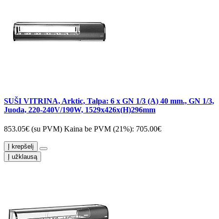
SUŠI VITRINA, Arktic, Talpa: 6 x GN 1/3 (A) 40 mm., GN 1/3,
Juoda, 220-240V/190W, 1529x426x(H)296mm
853.05€ (su PVM)
Kaina be PVM (21%): 705.00€
Į krepšelį
Į užklausą