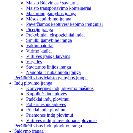
Maisto išdavimas / savitarna
Maisto transportavimo konteineriai
Makaronų gamybos įranga
Mėsos apdirbimo įranga
Paverčiamos keptuvės/ kepimo įrenginiai
Picerijų įranga
Prekybiniai, ekspoziciniai indai
Smulki gamybinė įranga
Vakuumatoriai
Virimo katilai
Virtuvės įranga laivams
Viryklės
Savitarnos linijos įranga
Naudota ir nukainuota įranga
Peržiūrėti visus Maisto gamybos įranga
Indų plovimo įranga
Konvejerinės indų plovimo mašinos
Kupolinės indaplovės
Padėklai indų plovimui
Pobarinės indaplovės
Priedai indų plovimui
Priemonės indų plovimui
Virtuvės indų ir inventoriaus plovimas
Peržiūrėti visus Indų plovimo įranga
Šaldymo įranga