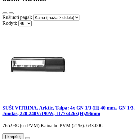
Rūšiuoti pagal:
Rodyti:
SUŠI VITRINA, Arktic, Talpa: 4x GN 1/3 (H) 40 mm., GN 1/3,
Juodas, 220-240V/190W, 1177x426x(H)296mm
765.93€ (su PVM)
Kaina be PVM (21%): 633.00€
Į krepšelį