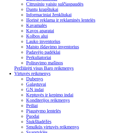
Citrusinių vaisių sulčiaspaudės
Dantų krapštukai
Informaciniai ženkliukai
Išorinė reklama ir reklaminės lentelės
Kavamalės
Kavos aparatai
Kolbos alui
Lauko inventorius
Maisto išdavimo inventorius
Padavėjo padėklai
Perkuliatoriai
Poliravimo mašinos
Peržiūrėti visus Baro reikmenys
Virtuvės reikmenys
Dubenys
Galąstuvai
GN indai
Keptuvės ir kepimo indai
Konditerijos reikmenys
Peiliai
Pjaustymo lentelės
Puodai
Šiukšliadėžės
Smulkūs virtuvės reikmenys
Svarstyklės