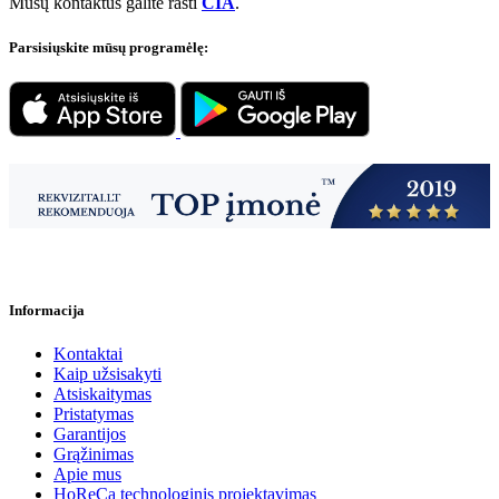
Mūsų kontaktus galite rasti
ČIA
.
Parsisiųskite mūsų programėlę:
Informacija
Kontaktai
Kaip užsisakyti
Atsiskaitymas
Pristatymas
Garantijos
Grąžinimas
Apie mus
HoReCa technologinis projektavimas