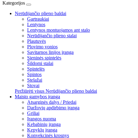
Kategorijos
Nerūdijančio plieno baldai
Gartraukiai
Lentynos
Lentynos montuojamos ant stalo
Nerūdijančio plieno stalai
Plautuvės
Plovimo vonios
Savitarnos linijos įranga
Sieninės spintelės
Šildomi stalai
Spintelės
Spintos
Stelažai
Stovai
Peržiūrėti visus Nerūdijančio plieno baldai
Maisto gamybos įranga
Atsarginės dalys / Priedai
Daržovių apdirbimo įranga
Griliai
Įrangos nuoma
Kebabinių įranga
Kepyklų įranga
Konvekcinės krosnys