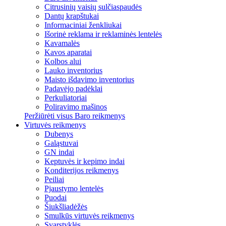
Citrusinių vaisių sulčiaspaudės
Dantų krapštukai
Informaciniai ženkliukai
Išorinė reklama ir reklaminės lentelės
Kavamalės
Kavos aparatai
Kolbos alui
Lauko inventorius
Maisto išdavimo inventorius
Padavėjo padėklai
Perkuliatoriai
Poliravimo mašinos
Peržiūrėti visus Baro reikmenys
Virtuvės reikmenys
Dubenys
Galąstuvai
GN indai
Keptuvės ir kepimo indai
Konditerijos reikmenys
Peiliai
Pjaustymo lentelės
Puodai
Šiukšliadėžės
Smulkūs virtuvės reikmenys
Svarstyklės