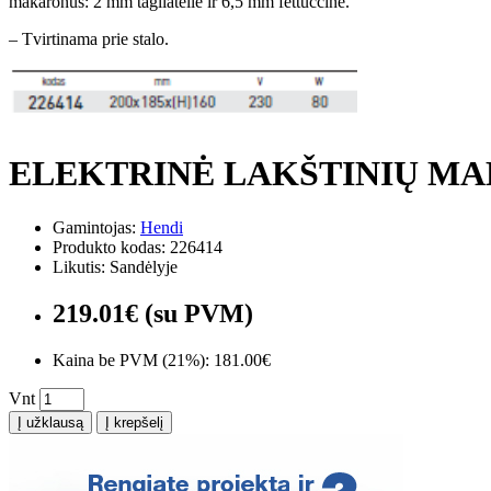
makaronus: 2 mm tagliatelle ir 6,5 mm fettuccine.
– Tvirtinama prie stalo.
ELEKTRINĖ LAKŠTINIŲ MA
Gamintojas:
Hendi
Produkto kodas: 226414
Likutis: Sandėlyje
219.01€ (su PVM)
Kaina be PVM (21%): 181.00€
Vnt
Į užklausą
Į krepšelį