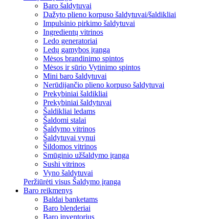
Baro šaldytuvai
Dažyto plieno korpuso šaldytuvai/šaldikliai
Impulsinio pirkimo šaldytuvai
Ingredientų vitrinos
Ledo generatoriai
Ledų gamybos įranga
Mėsos brandinimo spintos
Mėsos ir sūrio Vytinimo spintos
Mini baro šaldytuvai
Nerūdijančio plieno korpuso šaldytuvai
Prekybiniai šaldikliai
Prekybiniai šaldytuvai
Šaldikliai ledams
Šaldomi stalai
Šaldymo vitrinos
Šaldytuvai vynui
Šildomos vitrinos
Smūginio užšaldymo įranga
Sushi vitrinos
Vyno šaldytuvai
Peržiūrėti visus Šaldymo įranga
Baro reikmenys
Baldai banketams
Baro blenderiai
Baro inventorius