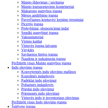
Maisto išdavimas / savitarna
Maisto transportavimo konteineriai
Makaronų gamybos įranga
Mėsos apdirbimo įranga
Paverčiamos keptuvės/ kepimo įrenginiai
Picerijų įranga
Prekybiniai, ekspoziciniai indai
Smulki gamybinė įranga
Vakuumatoriai
Virimo katilai
Virtuvės įranga laivams
Viryklės
Savitarnos linijos įranga
Naudota ir nukainuota įranga
Peržiūrėti visus Maisto gamybos įranga
Indų plovimo įranga
Konvejerinės indų plovimo mašinos
Kupolinės indaplovės
Padėklai indų plovimui
Pobarinės indaplovės
Priedai indų plovimui
Priemonės indų plovimui
Virtuvės indų ir inventoriaus plovimas
Peržiūrėti visus Indų plovimo įranga
Šaldymo įranga