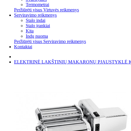
Termometrai
Peržiūrėti visus Virtuvės reikmenys
Serviravimo reikmenys
Stalo indai
Stalo įrankiai
Kita
Indų nuoma
Peržiūrėti visus Serviravimo reikmenys
Kontaktai
ELEKTRINĖ LAKŠTINIŲ MAKARONŲ PJAUSTYKLĖ K