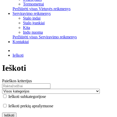
Termometrai
Peržiūrėti visus Virtuvės reikmenys
Serviravimo reikmenys
Stalo indai
Stalo įrankiai
Kita
Indų nuoma
Peržiūrėti visus Serviravimo reikmenys
Kontaktai
Ieškoti
Ieškoti
Paieškos kriterijus
Ieškoti subkategorijose
Ieškoti prekių aprašymuose