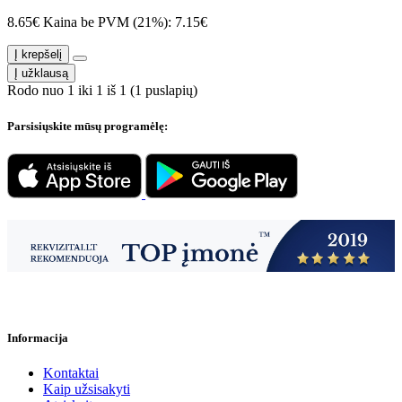
8.65€
Kaina be PVM (21%): 7.15€
Į krepšelį
Į užklausą
Rodo nuo 1 iki 1 iš 1 (1 puslapių)
Parsisiųskite mūsų programėlę:
Informacija
Kontaktai
Kaip užsisakyti