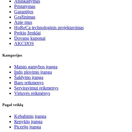
Atsiskaitymas
Pristatymas
Garantijos
Grąžinimas
Apie mus
HoReCa technologinis projektavimas
Prekių ženklai
Dovanų kuponai
AKCIJOS
Kategorijos
Maisto gamybos įranga
Indų plovimo įranga
Šaldymo įranga
Baro reikmenys
Serviravimui reikmenys
Virtuvės reikmėnys
Pagal veiklą
Kebabinių įranga
Кеpyklų įranga
Picerijų įranga