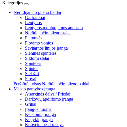
Kategorijos
Nerūdijančio plieno baldai
Gartraukiai
Lentynos
Lentynos montuojamos ant stalo
Nerūdijančio plieno stalai
Plautuvės
Plovimo vonios
Savitarnos linijos įranga
Sieninės spintelės
Šildomi stalai
Spintelės
Spintos
Stelažai
Stovai
Peržiūrėti visus Nerūdijančio plieno baldai
Maisto gamybos įranga
Atsarginės dalys / Priedai
Daržovių apdirbimo įranga
Griliai
Įrangos nuoma
Kebabinių įranga
Kepyklų įranga
Konvekcinės krosnys