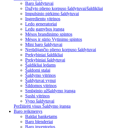
Baro šaldytuvai
Dažyto plieno korpuso šaldytuvai/šaldikliai
Impulsinio pirkimo šaldytuvai
Ingredientų vitrinos
Ledo generatoriai
Ledų gamybos įranga
Mėsos brandinimo spintos
Mėsos ir sūrio Vytinimo spintos
Mini baro šaldytuvai
Nerūdijančio plieno korpuso šaldytuvai
Prekybiniai šaldikliai
Prekybiniai šaldytuvai
Šaldikliai ledams
Šaldomi stalai
Šaldymo vitrinos
Šaldytuvai vynui
Šildomos vitrinos
Smūginio užšaldymo įranga
Sushi vitrinos
Vyno šaldytuvai
Peržiūrėti visus Šaldymo įranga
Baro reikmenys
Baldai banketams
Baro blenderiai
Baro inventorius