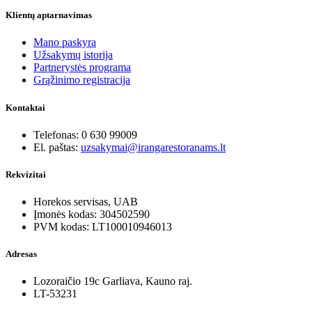
Klientų aptarnavimas
Mano paskyra
Užsakymų istorija
Partnerystės programa
Grąžinimo registracija
Kontaktai
Telefonas: 0 630 99009
El. paštas:
uzsakymai@irangarestoranams.lt
Rekvizitai
Horekos servisas, UAB
Įmonės kodas: 304502590
PVM kodas: LT100010946013
Adresas
Lozoraičio 19c Garliava, Kauno raj.
LT-53231