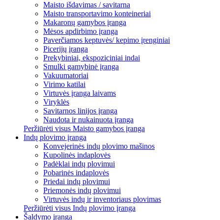
Maisto išdavimas / savitarna
Maisto transportavimo konteineriai
Makaronų gamybos įranga
Mėsos apdirbimo įranga
Paverčiamos keptuvės/ kepimo įrenginiai
Picerijų įranga
Prekybiniai, ekspoziciniai indai
Smulki gamybinė įranga
Vakuumatoriai
Virimo katilai
Virtuvės įranga laivams
Viryklės
Savitarnos linijos įranga
Naudota ir nukainuota įranga
Peržiūrėti visus Maisto gamybos įranga
Indų plovimo įranga
Konvejerinės indų plovimo mašinos
Kupolinės indaplovės
Padėklai indų plovimui
Pobarinės indaplovės
Priedai indų plovimui
Priemonės indų plovimui
Virtuvės indų ir inventoriaus plovimas
Peržiūrėti visus Indų plovimo įranga
Šaldymo įranga