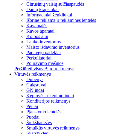
Citrusinių vaisių sulčiaspaudės
Dantų krapštukai
Informaciniai ženkliukai
Išorinė reklama ir reklaminės lentelės
Kavamalės
Kavos aparatai
Kolbos alui
Lauko inventorius
Maisto išdavimo inventorius
Padavėjo padėklai
Perkuliatoriai
Poliravimo mašinos
Peržiūrėti visus Baro reikmenys
Virtuvės reikmenys
Dubenys
Galąstuvai
GN indai
Keptuvės ir kepimo indai
Konditerijos reikmenys
Peiliai
Pjaustymo lentelės
Puodai
Šiukšliadėžės
Smulkūs virtuvės reikmenys
Svarstyklės