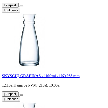
Į krepšelį
Į užklausą
SKYSČIŲ GRAFINAS - 1000ml - 107x265 mm
12.10€
Kaina be PVM (21%): 10.00€
Į krepšelį
Į užklausą