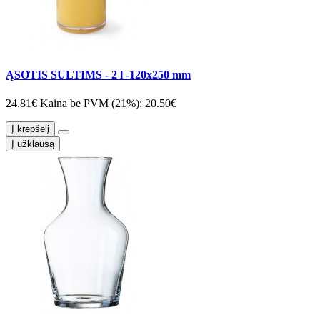
ĄSOTIS SULTIMS - 2 l -120x250 mm
24.81€
Kaina be PVM (21%): 20.50€
Į krepšelį
Į užklausą