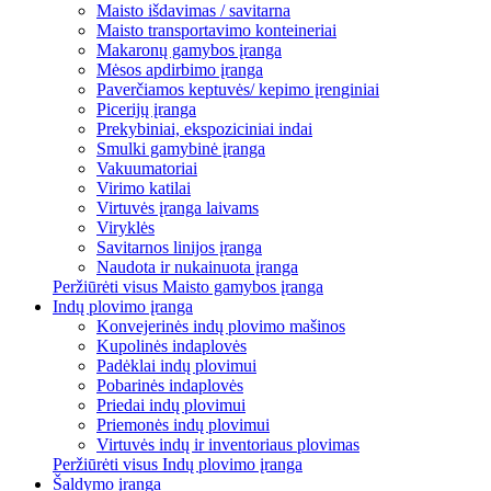
Maisto išdavimas / savitarna
Maisto transportavimo konteineriai
Makaronų gamybos įranga
Mėsos apdirbimo įranga
Paverčiamos keptuvės/ kepimo įrenginiai
Picerijų įranga
Prekybiniai, ekspoziciniai indai
Smulki gamybinė įranga
Vakuumatoriai
Virimo katilai
Virtuvės įranga laivams
Viryklės
Savitarnos linijos įranga
Naudota ir nukainuota įranga
Peržiūrėti visus Maisto gamybos įranga
Indų plovimo įranga
Konvejerinės indų plovimo mašinos
Kupolinės indaplovės
Padėklai indų plovimui
Pobarinės indaplovės
Priedai indų plovimui
Priemonės indų plovimui
Virtuvės indų ir inventoriaus plovimas
Peržiūrėti visus Indų plovimo įranga
Šaldymo įranga