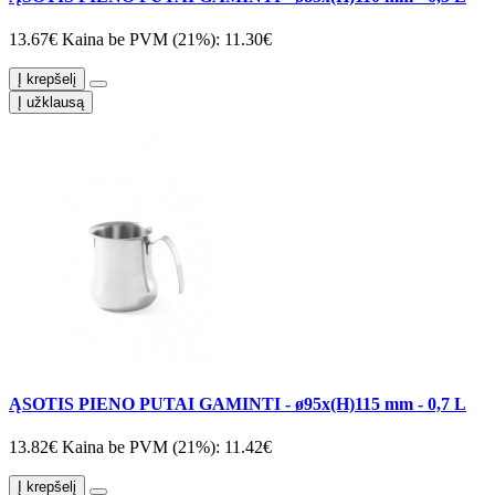
13.67€
Kaina be PVM (21%): 11.30€
Į krepšelį
Į užklausą
ĄSOTIS PIENO PUTAI GAMINTI - ø95x(H)115 mm - 0,7 L
13.82€
Kaina be PVM (21%): 11.42€
Į krepšelį