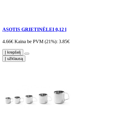
ĄSOTIS GRIETINĖLEI 0,12 l
4.66€
Kaina be PVM (21%): 3.85€
Į krepšelį
Į užklausą