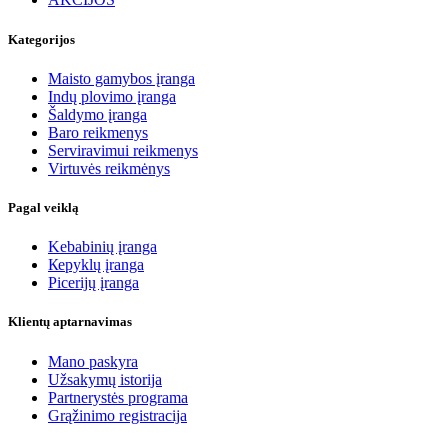
Kategorijos
Maisto gamybos įranga
Indų plovimo įranga
Šaldymo įranga
Baro reikmenys
Serviravimui reikmenys
Virtuvės reikmėnys
Pagal veiklą
Kebabinių įranga
Кеpyklų įranga
Picerijų įranga
Klientų aptarnavimas
Mano paskyra
Užsakymų istorija
Partnerystės programa
Grąžinimo registracija