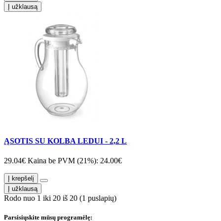
Į užklausą
ĄSOTIS SU KOLBA LEDUI - 2,2 L
29.04€
Kaina be PVM (21%): 24.00€
Į krepšelį
Į užklausą
Rodo nuo 1 iki 20 iš 20 (1 puslapių)
Parsisiųskite mūsų programėlę: