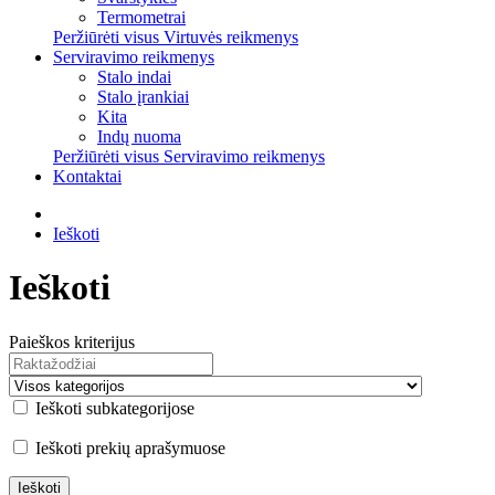
Termometrai
Peržiūrėti visus Virtuvės reikmenys
Serviravimo reikmenys
Stalo indai
Stalo įrankiai
Kita
Indų nuoma
Peržiūrėti visus Serviravimo reikmenys
Kontaktai
Ieškoti
Ieškoti
Paieškos kriterijus
Ieškoti subkategorijose
Ieškoti prekių aprašymuose