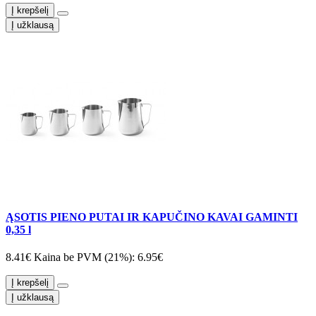
Į krepšelį
Į užklausą
ĄSOTIS PIENO PUTAI IR KAPUČINO KAVAI GAMINTI
0,35 l
8.41€
Kaina be PVM (21%): 6.95€
Į krepšelį
Į užklausą