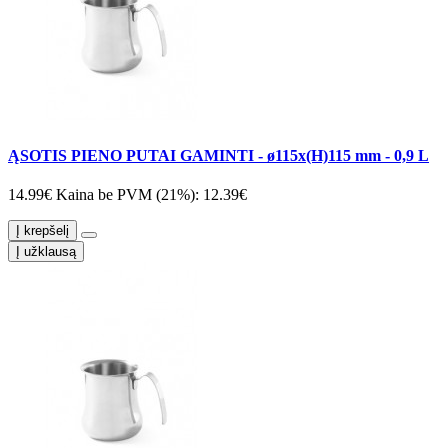
ĄSOTIS PIENO PUTAI GAMINTI - ø115x(H)115 mm - 0,9 L
14.99€
Kaina be PVM (21%): 12.39€
Į krepšelį
Į užklausą