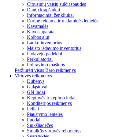
Citrusinių vaisių sulčiaspaudės
Dantų krapštukai
Informaciniai ženkliukai
Išorinė reklama ir reklaminės lentelės
Kavamalės
Kavos aparatai
Kolbos alui
Lauko inventorius
Maisto išdavimo inventorius
Padavėjo padėklai
Perkuliatoriai
Poliravimo mašinos
Peržiūrėti visus Baro reikmenys
Virtuvės reikmenys
Dubenys
Galąstuvai
GN indai
Keptuvės ir kepimo indai
Konditerijos reikmenys
Peiliai
Pjaustymo lentelės
Puodai
Šiukšliadėžės
Smulkūs virtuvės reikmenys
Svarstyklės