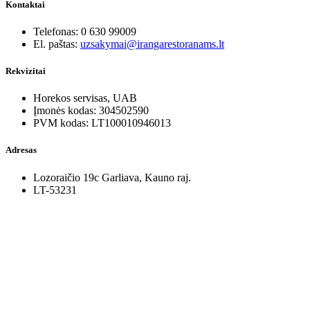
Kontaktai
Telefonas: 0 630 99009
El. paštas:
uzsakymai@irangarestoranams.lt
Rekvizitai
Horekos servisas, UAB
Įmonės kodas: 304502590
PVM kodas: LT100010946013
Adresas
Lozoraičio 19c Garliava, Kauno raj.
LT-53231