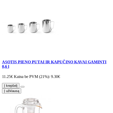
ĄSOTIS PIENO PUTAI IR KAPUČINO KAVAI GAMINTI
0,6 l
11.25€
Kaina be PVM (21%): 9.30€
Į krepšelį
Į užklausą