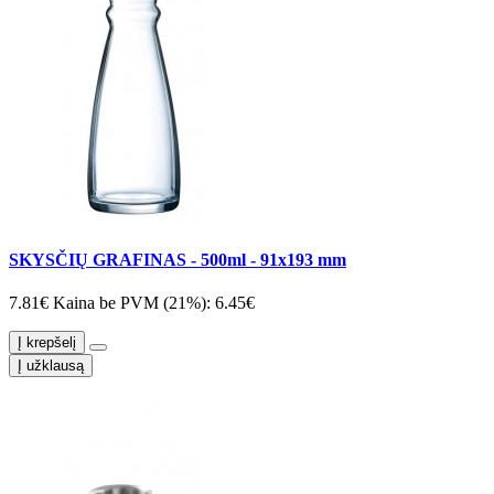
SKYSČIŲ GRAFINAS - 500ml - 91x193 mm
7.81€
Kaina be PVM (21%): 6.45€
Į krepšelį
Į užklausą