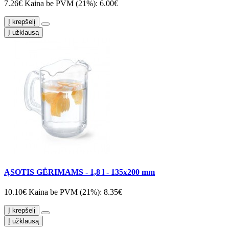
7.26€
Kaina be PVM (21%): 6.00€
Į krepšelį
Į užklausą
ĄSOTIS GĖRIMAMS - 1,8 l - 135x200 mm
10.10€
Kaina be PVM (21%): 8.35€
Į krepšelį
Į užklausą