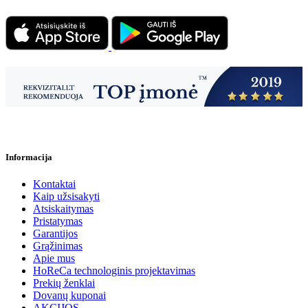
Informacija
Kontaktai
Kaip užsisakyti
Atsiskaitymas
Pristatymas
Garantijos
Grąžinimas
Apie mus
HoReCa technologinis projektavimas
Prekių ženklai
Dovanų kuponai
AKCIJOS