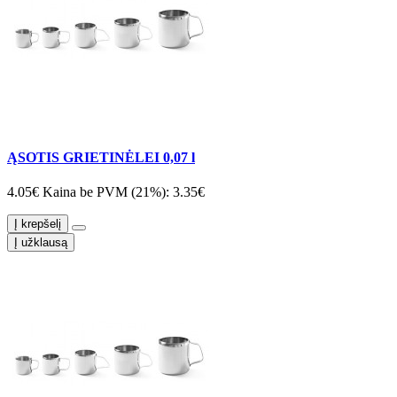
ĄSOTIS GRIETINĖLEI 0,07 l
4.05€
Kaina be PVM (21%): 3.35€
Į krepšelį
Į užklausą