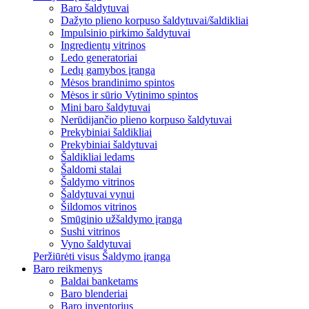
Baro šaldytuvai
Dažyto plieno korpuso šaldytuvai/šaldikliai
Impulsinio pirkimo šaldytuvai
Ingredientų vitrinos
Ledo generatoriai
Ledų gamybos įranga
Mėsos brandinimo spintos
Mėsos ir sūrio Vytinimo spintos
Mini baro šaldytuvai
Nerūdijančio plieno korpuso šaldytuvai
Prekybiniai šaldikliai
Prekybiniai šaldytuvai
Šaldikliai ledams
Šaldomi stalai
Šaldymo vitrinos
Šaldytuvai vynui
Šildomos vitrinos
Smūginio užšaldymo įranga
Sushi vitrinos
Vyno šaldytuvai
Peržiūrėti visus Šaldymo įranga
Baro reikmenys
Baldai banketams
Baro blenderiai
Baro inventorius