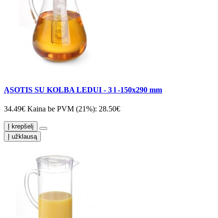
ĄSOTIS SU KOLBA LEDUI - 3 l -150x290 mm
34.49€
Kaina be PVM (21%): 28.50€
Į krepšelį
Į užklausą