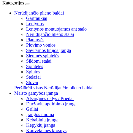
Kategorijos
Nerūdijančio plieno baldai
Gartraukiai
Lentynos
Lentynos montuojamos ant stalo
Nerūdijančio plieno stalai
Plautuvės
Plovimo vonios
Savitarnos linijos įranga
Sieninės spintelės
Šildomi stalai
Spintelės
Spintos
Stelažai
Stovai
Peržiūrėti visus Nerūdijančio plieno baldai
Maisto gamybos įranga
Atsarginės dalys / Priedai
Daržovių apdirbimo įranga
Griliai
Įrangos nuoma
Kebabinių įranga
Kepyklų įranga
Konvekcinės krosnys