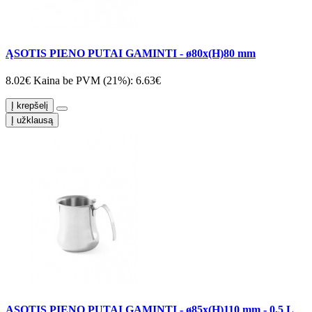
ĄSOTIS PIENO PUTAI GAMINTI - ø80x(H)80 mm
8.02€
Kaina be PVM (21%): 6.63€
Į krepšelį
Į užklausą
ĄSOTIS PIENO PUTAI GAMINTI - ø85x(H)110 mm - 0,5 L