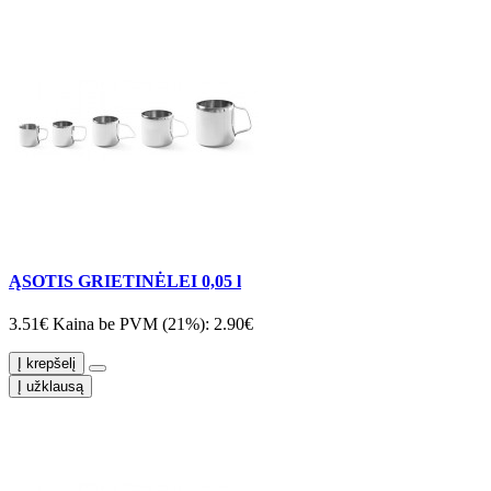
ĄSOTIS GRIETINĖLEI 0,05 l
3.51€
Kaina be PVM (21%): 2.90€
Į krepšelį
Į užklausą