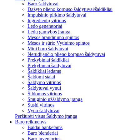
Baro šaldytuvai
Dažyto plieno korpuso šaldytuvai/šaldikliai
Impulsinio pirkimo šaldytuvai
Ingredientų vitrinos
Ledo generatoriai
Ledų gamybos įranga
Mėsos brandinimo spintos
Mėsos ir sūrio Vytinimo spintos
Mini baro šaldytuvai
Nerūdijančio plieno korpuso šaldytuvai
Prekybiniai šaldikliai
Prekybiniai šaldytuvai
Šaldikliai ledams
Šaldomi stalai
Šaldymo vitrinos
Šaldytuvai vynui
Šildomos vitrinos
Smūginio užšaldymo įranga
Sushi vitrinos
Vyno šaldytuvai
Peržiūrėti visus Šaldymo įranga
Baro reikmenys
Baldai banketams
Baro blenderiai
Baro inventorius