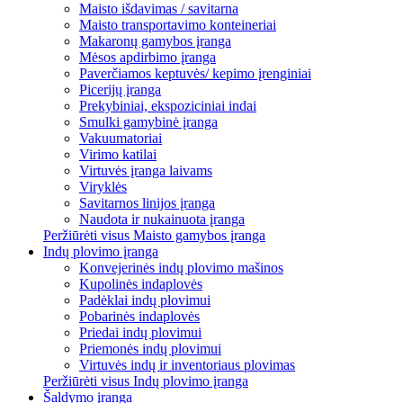
Maisto išdavimas / savitarna
Maisto transportavimo konteineriai
Makaronų gamybos įranga
Mėsos apdirbimo įranga
Paverčiamos keptuvės/ kepimo įrenginiai
Picerijų įranga
Prekybiniai, ekspoziciniai indai
Smulki gamybinė įranga
Vakuumatoriai
Virimo katilai
Virtuvės įranga laivams
Viryklės
Savitarnos linijos įranga
Naudota ir nukainuota įranga
Peržiūrėti visus Maisto gamybos įranga
Indų plovimo įranga
Konvejerinės indų plovimo mašinos
Kupolinės indaplovės
Padėklai indų plovimui
Pobarinės indaplovės
Priedai indų plovimui
Priemonės indų plovimui
Virtuvės indų ir inventoriaus plovimas
Peržiūrėti visus Indų plovimo įranga
Šaldymo įranga