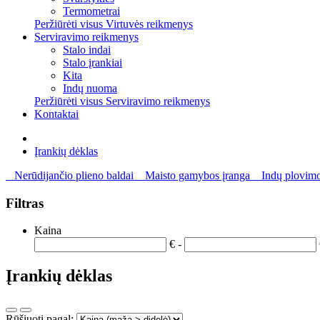
Termometrai
Peržiūrėti visus Virtuvės reikmenys
Serviravimo reikmenys
Stalo indai
Stalo įrankiai
Kita
Indų nuoma
Peržiūrėti visus Serviravimo reikmenys
Kontaktai
Įrankių dėklas
Nerūdijančio plieno baldai
Maisto gamybos įranga
Indų plovimo
Filtras
Kaina
€ -
Įrankių dėklas
Rūšiuoti pagal: