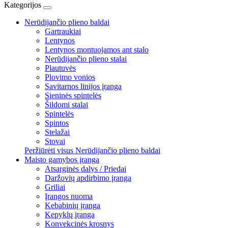
Kategorijos
Nerūdijančio plieno baldai
Gartraukiai
Lentynos
Lentynos montuojamos ant stalo
Nerūdijančio plieno stalai
Plautuvės
Plovimo vonios
Savitarnos linijos įranga
Sieninės spintelės
Šildomi stalai
Spintelės
Spintos
Stelažai
Stovai
Peržiūrėti visus Nerūdijančio plieno baldai
Maisto gamybos įranga
Atsarginės dalys / Priedai
Daržovių apdirbimo įranga
Griliai
Įrangos nuoma
Kebabinių įranga
Kepyklų įranga
Konvekcinės krosnys