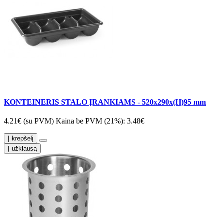
KONTEINERIS STALO ĮRANKIAMS - 520x290x(H)95 mm
4.21€ (su PVM)
Kaina be PVM (21%): 3.48€
Į krepšelį
Į užklausą