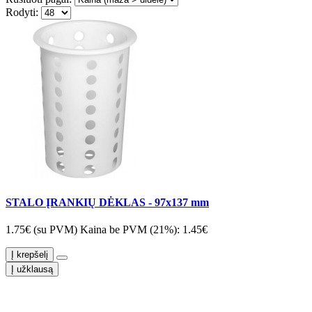
Rodyti:
STALO ĮRANKIŲ DĖKLAS - 97x137 mm
1.75€ (su PVM)
Kaina be PVM (21%): 1.45€
Į krepšelį
Į užklausą