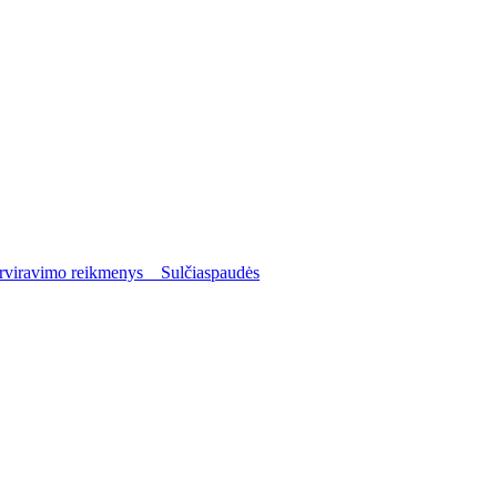
viravimo reikmenys
Sulčiaspaudės