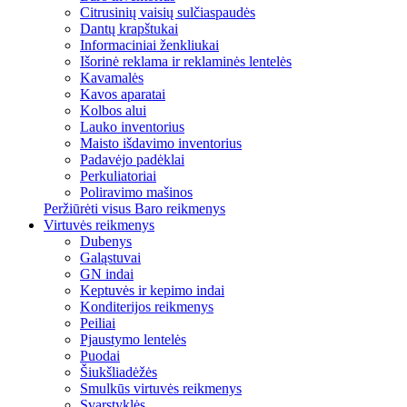
Citrusinių vaisių sulčiaspaudės
Dantų krapštukai
Informaciniai ženkliukai
Išorinė reklama ir reklaminės lentelės
Kavamalės
Kavos aparatai
Kolbos alui
Lauko inventorius
Maisto išdavimo inventorius
Padavėjo padėklai
Perkuliatoriai
Poliravimo mašinos
Peržiūrėti visus Baro reikmenys
Virtuvės reikmenys
Dubenys
Galąstuvai
GN indai
Keptuvės ir kepimo indai
Konditerijos reikmenys
Peiliai
Pjaustymo lentelės
Puodai
Šiukšliadėžės
Smulkūs virtuvės reikmenys
Svarstyklės