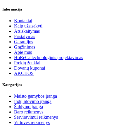
Informacija
Kontaktai
Kaip užsisakyti
Atsiskaitymas
Pristatymas
Garantijos
Grąžinimas
Apie mus
HoReCa technologinis projektavimas
Prekių ženklai
Dovanų kuponai
AKCIJOS
Kategorijos
Maisto gamybos įranga
Indų plovimo įranga
Šaldymo įranga
Baro reikmenys
Serviravimui reikmenys
Virtuvės reikmėnys