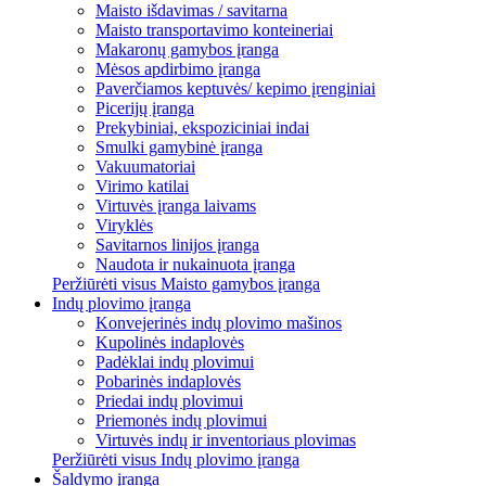
Maisto išdavimas / savitarna
Maisto transportavimo konteineriai
Makaronų gamybos įranga
Mėsos apdirbimo įranga
Paverčiamos keptuvės/ kepimo įrenginiai
Picerijų įranga
Prekybiniai, ekspoziciniai indai
Smulki gamybinė įranga
Vakuumatoriai
Virimo katilai
Virtuvės įranga laivams
Viryklės
Savitarnos linijos įranga
Naudota ir nukainuota įranga
Peržiūrėti visus Maisto gamybos įranga
Indų plovimo įranga
Konvejerinės indų plovimo mašinos
Kupolinės indaplovės
Padėklai indų plovimui
Pobarinės indaplovės
Priedai indų plovimui
Priemonės indų plovimui
Virtuvės indų ir inventoriaus plovimas
Peržiūrėti visus Indų plovimo įranga
Šaldymo įranga