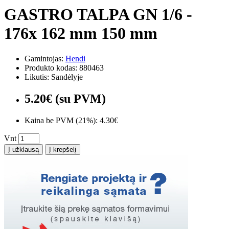
GASTRO TALPA GN 1/6 -
176x 162 mm 150 mm
Gamintojas:
Hendi
Produkto kodas: 880463
Likutis: Sandėlyje
5.20€ (su PVM)
Kaina be PVM (21%): 4.30€
Vnt
Į užklausą
Į krepšelį