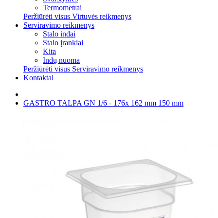
Termometrai
Peržiūrėti visus Virtuvės reikmenys
Serviravimo reikmenys
Stalo indai
Stalo įrankiai
Kita
Indų nuoma
Peržiūrėti visus Serviravimo reikmenys
Kontaktai
GASTRO TALPA GN 1/6 - 176x 162 mm 150 mm