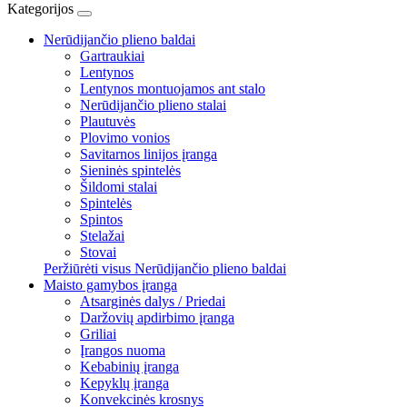
Kategorijos
Nerūdijančio plieno baldai
Gartraukiai
Lentynos
Lentynos montuojamos ant stalo
Nerūdijančio plieno stalai
Plautuvės
Plovimo vonios
Savitarnos linijos įranga
Sieninės spintelės
Šildomi stalai
Spintelės
Spintos
Stelažai
Stovai
Peržiūrėti visus Nerūdijančio plieno baldai
Maisto gamybos įranga
Atsarginės dalys / Priedai
Daržovių apdirbimo įranga
Griliai
Įrangos nuoma
Kebabinių įranga
Kepyklų įranga
Konvekcinės krosnys