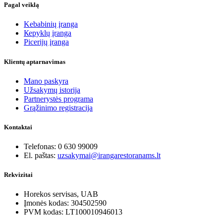
Pagal veiklą
Kebabinių įranga
Кеpyklų įranga
Picerijų įranga
Klientų aptarnavimas
Mano paskyra
Užsakymų istorija
Partnerystės programa
Grąžinimo registracija
Kontaktai
Telefonas: 0 630 99009
El. paštas:
uzsakymai@irangarestoranams.lt
Rekvizitai
Horekos servisas, UAB
Įmonės kodas: 304502590
PVM kodas: LT100010946013