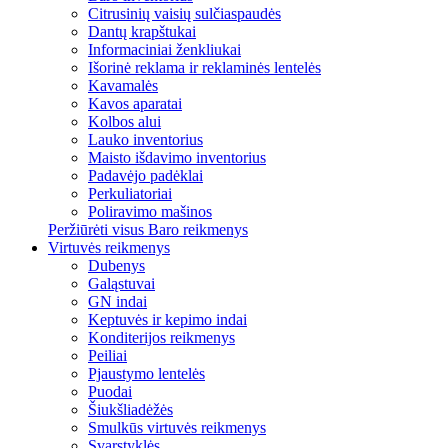
Citrusinių vaisių sulčiaspaudės
Dantų krapštukai
Informaciniai ženkliukai
Išorinė reklama ir reklaminės lentelės
Kavamalės
Kavos aparatai
Kolbos alui
Lauko inventorius
Maisto išdavimo inventorius
Padavėjo padėklai
Perkuliatoriai
Poliravimo mašinos
Peržiūrėti visus Baro reikmenys
Virtuvės reikmenys
Dubenys
Galąstuvai
GN indai
Keptuvės ir kepimo indai
Konditerijos reikmenys
Peiliai
Pjaustymo lentelės
Puodai
Šiukšliadėžės
Smulkūs virtuvės reikmenys
Svarstyklės