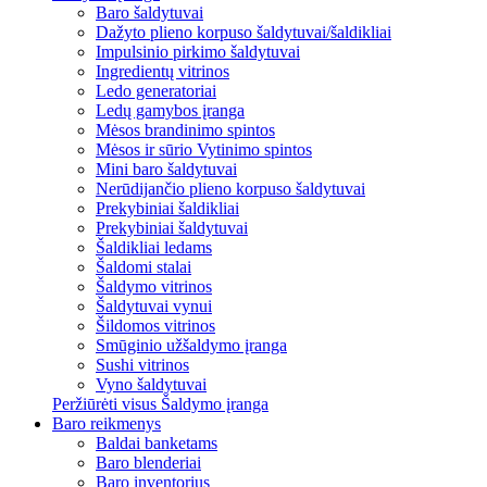
Baro šaldytuvai
Dažyto plieno korpuso šaldytuvai/šaldikliai
Impulsinio pirkimo šaldytuvai
Ingredientų vitrinos
Ledo generatoriai
Ledų gamybos įranga
Mėsos brandinimo spintos
Mėsos ir sūrio Vytinimo spintos
Mini baro šaldytuvai
Nerūdijančio plieno korpuso šaldytuvai
Prekybiniai šaldikliai
Prekybiniai šaldytuvai
Šaldikliai ledams
Šaldomi stalai
Šaldymo vitrinos
Šaldytuvai vynui
Šildomos vitrinos
Smūginio užšaldymo įranga
Sushi vitrinos
Vyno šaldytuvai
Peržiūrėti visus Šaldymo įranga
Baro reikmenys
Baldai banketams
Baro blenderiai
Baro inventorius