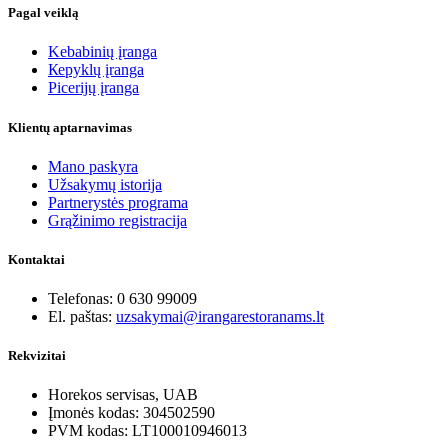
Pagal veiklą
Kebabinių įranga
Кеpyklų įranga
Picerijų įranga
Klientų aptarnavimas
Mano paskyra
Užsakymų istorija
Partnerystės programa
Grąžinimo registracija
Kontaktai
Telefonas: 0 630 99009
El. paštas:
uzsakymai@irangarestoranams.lt
Rekvizitai
Horekos servisas, UAB
Įmonės kodas: 304502590
PVM kodas: LT100010946013