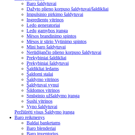
Baro šaldytuvai
Dažyto plieno korpuso šaldytuvai/šaldikliai
Impulsinio pirkimo šaldytuvai
Ingredientų vitrinos
Ledo generatoriai
Ledų gamybos įranga
Mėsos brandinimo spintos
Mėsos ir sūrio Vytinimo spintos
Mini baro šaldytuvai
Nerūdijančio plieno korpuso šaldytuvai
Prekybiniai šaldikliai
Prekybiniai šaldytuvai
Šaldikliai ledams
Šaldomi stalai
Šaldymo vitrinos
Šaldytuvai vynui
Šildomos vitrinos
Smūginio užšaldymo įranga
Sushi vitrinos
Vyno šaldytuvai
Peržiūrėti visus Šaldymo įranga
Baro reikmenys
Baldai banketams
Baro blenderiai
Baro inventorius