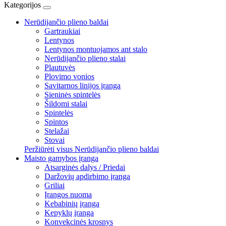
Kategorijos
Nerūdijančio plieno baldai
Gartraukiai
Lentynos
Lentynos montuojamos ant stalo
Nerūdijančio plieno stalai
Plautuvės
Plovimo vonios
Savitarnos linijos įranga
Sieninės spintelės
Šildomi stalai
Spintelės
Spintos
Stelažai
Stovai
Peržiūrėti visus Nerūdijančio plieno baldai
Maisto gamybos įranga
Atsarginės dalys / Priedai
Daržovių apdirbimo įranga
Griliai
Įrangos nuoma
Kebabinių įranga
Kepyklų įranga
Konvekcinės krosnys