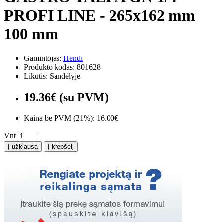
PROFI LINE - 265x162 mm
100 mm
Gamintojas:
Hendi
Produkto kodas: 801628
Likutis: Sandėlyje
19.36€ (su PVM)
Kaina be PVM (21%): 16.00€
Vnt
Į užklausą
Į krepšelį