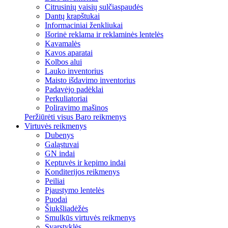
Citrusinių vaisių sulčiaspaudės
Dantų krapštukai
Informaciniai ženkliukai
Išorinė reklama ir reklaminės lentelės
Kavamalės
Kavos aparatai
Kolbos alui
Lauko inventorius
Maisto išdavimo inventorius
Padavėjo padėklai
Perkuliatoriai
Poliravimo mašinos
Peržiūrėti visus Baro reikmenys
Virtuvės reikmenys
Dubenys
Galąstuvai
GN indai
Keptuvės ir kepimo indai
Konditerijos reikmenys
Peiliai
Pjaustymo lentelės
Puodai
Šiukšliadėžės
Smulkūs virtuvės reikmenys
Svarstyklės