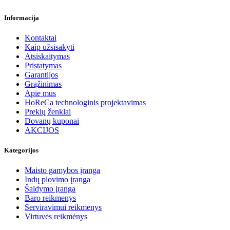
Informacija
Kontaktai
Kaip užsisakyti
Atsiskaitymas
Pristatymas
Garantijos
Grąžinimas
Apie mus
HoReCa technologinis projektavimas
Prekių ženklai
Dovanų kuponai
AKCIJOS
Kategorijos
Maisto gamybos įranga
Indų plovimo įranga
Šaldymo įranga
Baro reikmenys
Serviravimui reikmenys
Virtuvės reikmėnys