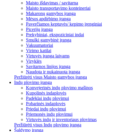
Maisto išdavimas / savitarna
Maisto transportavimo konteineriai
Makaronų gamybos įranga
Mėsos apdirbimo įranga
Paverčiamos keptuvės/ kepimo įrenginiai
Picerijų įranga
Prekybiniai, ekspoziciniai indai
Smulki gamybinė įranga
Vakuumatoriai
Virimo katilai
Virtuvės įranga laivams
Viryklės
Savitarnos linijos įranga
Naudota ir nukainuota įranga
Peržiūrėti visus Maisto gamybos įranga
Indų plovimo įranga
Konvejerinės indų plovimo mašinos
Kupolinės indaplovės
Padėklai indų plovimui
Pobarinės indaplovės
Priedai indų plovimui
Priemonės indų plovimui
Virtuvės indų ir inventoriaus plovimas
Peržiūrėti visus Indų plovimo įranga
Šaldymo įranga