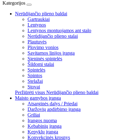
Kategorijos
Nerūdijančio plieno baldai
Gartraukiai
Lentynos
Lentynos montuojamos ant stalo
Nerūdijančio plieno stalai
Plautuvės
Plovimo vonios
Savitarnos linijos įranga
Sieninės spintelės
Šildomi stalai
Spintelės
Spintos
Stelažai
Stovai
Peržiūrėti visus Nerūdijančio plieno baldai
Maisto gamybos įranga
Atsarginės dalys / Priedai
Daržovių apdirbimo įranga
Griliai
Įrangos nuoma
Kebabinių įranga
Kepyklų įranga
Konvekcinės krosnys