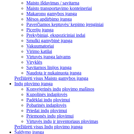
Maisto išdavimas / savitarna
Maisto transportavimo konteineriai
Makaronų gamybos įranga
Mėsos apdirbimo įranga
Paverčiamos keptuvės/ kepimo įrenginiai
Picerijų įranga
Prekybiniai, ekspoziciniai indai
Smulki gamybinė įranga
Vakuumatoriai
Virimo katilai
Virtuvės įranga laivams
Viryklės
Savitarnos linijos įranga
Naudota ir nukainuota įranga
Peržiūrėti visus Maisto gamybos įranga
Indų plovimo įranga
Konvejerinės indų plovimo mašinos
Kupolinės indaplovės
Padėklai indų plovimui
Pobarinės indaplovės
Priedai indų plovimui
Priemonės indų plovimui
Virtuvės indų ir inventoriaus plovimas
Peržiūrėti visus Indų plovimo įranga
Šaldymo įranga