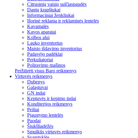
Citrusinių vaisių sulčiaspaudės
Dantų krapštukai
Informaciniai ženkliukai
Išorinė reklama ir reklaminės lentelės
Kavamalės
Kavos aparatai
Kolbos alui
Lauko inventorius
Maisto išdavimo inventorius
Padavėjo padėklai
Perkuliatoriai
Poliravimo mašinos
Peržiūrėti visus Baro reikmenys
Virtuvės reikmenys
Dubenys
Galąstuvai
GN indai
Keptuvės ir kepimo indai
Konditerijos reikmenys
Peiliai
Pjaustymo lentelės
Puodai
Šiukšliadėžės
Smulkūs virtuvės reikmenys
Svarstyklės