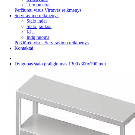
Termometrai
Peržiūrėti visus Virtuvės reikmenys
Serviravimo reikmenys
Stalo indai
Stalo įrankiai
Kita
Indų nuoma
Peržiūrėti visus Serviravimo reikmenys
Kontaktai
Dvigubas stalo prailginimas 1300x300x700 mm