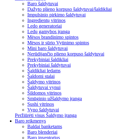
Baro šaldytuvai
Dažyto plieno korpuso šaldytuvai/šaldikliai
Impulsinio pirkimo šaldytuvai
Ingredientų vitrinos
Ledo generatoriai
Ledų gamybos įranga
Mėsos brandinimo spintos
Mėsos ir sūrio Vytinimo spintos
Mini baro šaldytuvai
Nerūdijančio plieno korpuso šaldytuvai
Prekybiniai šaldikliai
Prekybiniai šaldytuvai
Šaldikliai ledams
Šaldomi stalai
Šaldymo vitrinos
Šaldytuvai vynui
Šildomos vitrinos
Smūginio užšaldymo įranga
Sushi vitrinos
Vyno šaldytuvai
Peržiūrėti visus Šaldymo įranga
Baro reikmenys
Baldai banketams
Baro blenderiai
Baro inventorius