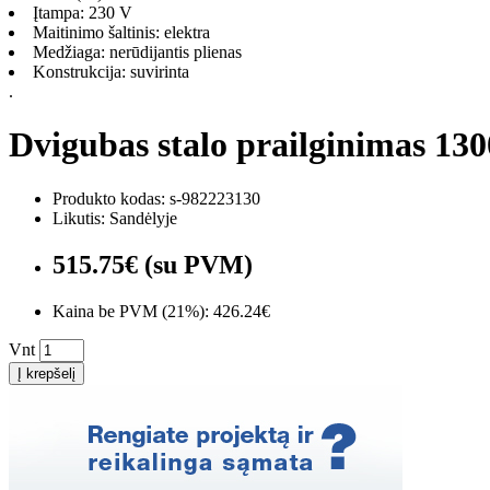
Įtampa: 230 V
Maitinimo šaltinis: elektra
Medžiaga: nerūdijantis plienas
Konstrukcija: suvirinta
.
Dvigubas stalo prailginimas 1
Produkto kodas: s-982223130
Likutis: Sandėlyje
515.75€ (su PVM)
Kaina be PVM (21%): 426.24€
Vnt
Į krepšelį