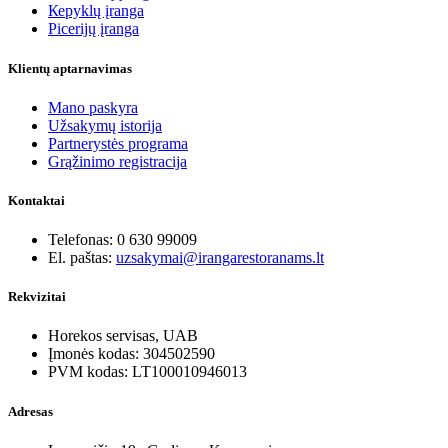
Кеpyklų įranga
Picerijų įranga
Klientų aptarnavimas
Mano paskyra
Užsakymų istorija
Partnerystės programa
Grąžinimo registracija
Kontaktai
Telefonas: 0 630 99009
El. paštas:
uzsakymai@irangarestoranams.lt
Rekvizitai
Horekos servisas, UAB
Įmonės kodas: 304502590
PVM kodas: LT100010946013
Adresas