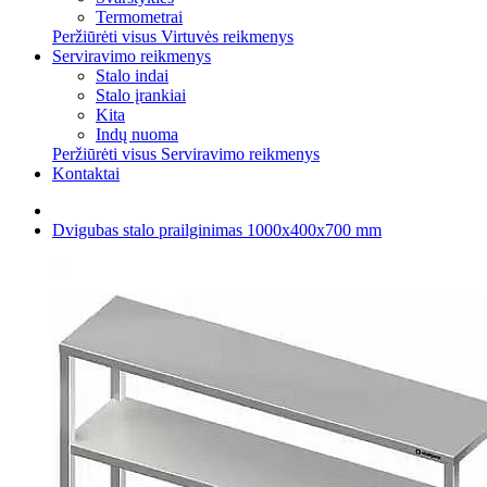
Termometrai
Peržiūrėti visus Virtuvės reikmenys
Serviravimo reikmenys
Stalo indai
Stalo įrankiai
Kita
Indų nuoma
Peržiūrėti visus Serviravimo reikmenys
Kontaktai
Dvigubas stalo prailginimas 1000x400x700 mm