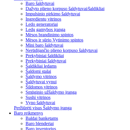
Baro šaldytuvai
Dažyto plieno korpuso šaldytuvai/šaldikliai
Impulsinio pirkimo šaldytuvai
Ingredientų vitrinos
Ledo generatoriai
Ledų gamybos įranga
Mėsos brandinimo spintos
Mėsos ir sūrio Vytinimo spintos
Mini baro šaldytuvai
Nerūdijančio plieno korpuso šaldytuvai
Prekybiniai šaldikliai
Prekybiniai šaldytuvai
Šaldikliai ledams
Šaldomi stalai
Šaldymo vitrinos
Šaldytuvai vynui
Šildomos vitrinos
Smūginio užšaldymo įranga
Sushi vitrinos
Vyno šaldytuvai
Peržiūrėti visus Šaldymo įranga
Baro reikmenys
Baldai banketams
Baro blenderiai
Baro inventorius