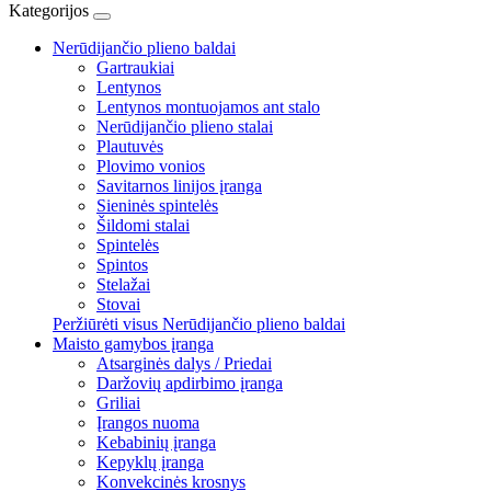
Kategorijos
Nerūdijančio plieno baldai
Gartraukiai
Lentynos
Lentynos montuojamos ant stalo
Nerūdijančio plieno stalai
Plautuvės
Plovimo vonios
Savitarnos linijos įranga
Sieninės spintelės
Šildomi stalai
Spintelės
Spintos
Stelažai
Stovai
Peržiūrėti visus Nerūdijančio plieno baldai
Maisto gamybos įranga
Atsarginės dalys / Priedai
Daržovių apdirbimo įranga
Griliai
Įrangos nuoma
Kebabinių įranga
Kepyklų įranga
Konvekcinės krosnys