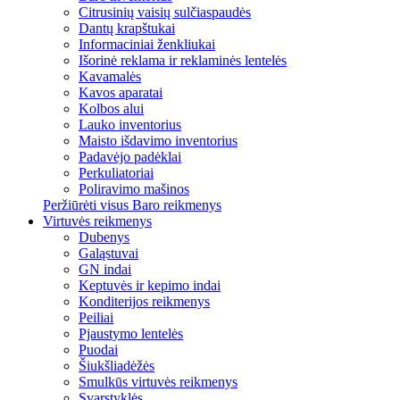
Citrusinių vaisių sulčiaspaudės
Dantų krapštukai
Informaciniai ženkliukai
Išorinė reklama ir reklaminės lentelės
Kavamalės
Kavos aparatai
Kolbos alui
Lauko inventorius
Maisto išdavimo inventorius
Padavėjo padėklai
Perkuliatoriai
Poliravimo mašinos
Peržiūrėti visus Baro reikmenys
Virtuvės reikmenys
Dubenys
Galąstuvai
GN indai
Keptuvės ir kepimo indai
Konditerijos reikmenys
Peiliai
Pjaustymo lentelės
Puodai
Šiukšliadėžės
Smulkūs virtuvės reikmenys
Svarstyklės