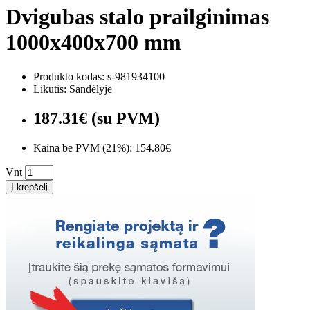
Dvigubas stalo prailginimas
1000x400x700 mm
Produkto kodas: s-981934100
Likutis: Sandėlyje
187.31€ (su PVM)
Kaina be PVM (21%): 154.80€
Vnt
Į krepšelį