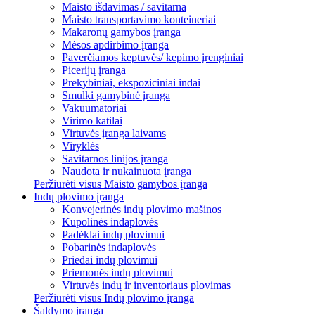
Maisto išdavimas / savitarna
Maisto transportavimo konteineriai
Makaronų gamybos įranga
Mėsos apdirbimo įranga
Paverčiamos keptuvės/ kepimo įrenginiai
Picerijų įranga
Prekybiniai, ekspoziciniai indai
Smulki gamybinė įranga
Vakuumatoriai
Virimo katilai
Virtuvės įranga laivams
Viryklės
Savitarnos linijos įranga
Naudota ir nukainuota įranga
Peržiūrėti visus Maisto gamybos įranga
Indų plovimo įranga
Konvejerinės indų plovimo mašinos
Kupolinės indaplovės
Padėklai indų plovimui
Pobarinės indaplovės
Priedai indų plovimui
Priemonės indų plovimui
Virtuvės indų ir inventoriaus plovimas
Peržiūrėti visus Indų plovimo įranga
Šaldymo įranga