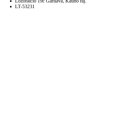
Lozoraičio 19c Garliava, Kauno raj.
LT-53231