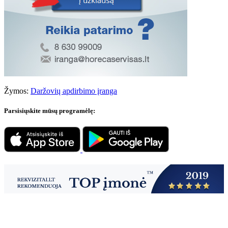
Žymos:
Daržovių apdirbimo įranga
Parsisiųskite mūsų programėlę: