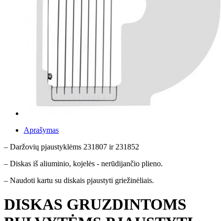
Aprašymas
– Daržovių pjaustyklėms 231807 ir 231852
– Diskas iš aliuminio, kojelės - nerūdijančio plieno.
– Naudoti kartu su diskais pjaustyti griežinėliais.
DISKAS GRUZDINTOMS