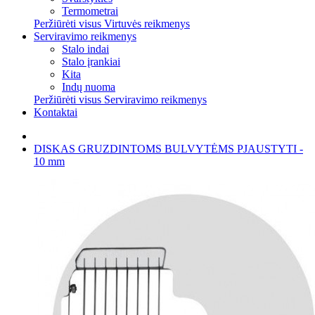
Termometrai
Peržiūrėti visus Virtuvės reikmenys
Serviravimo reikmenys
Stalo indai
Stalo įrankiai
Kita
Indų nuoma
Peržiūrėti visus Serviravimo reikmenys
Kontaktai
DISKAS GRUZDINTOMS BULVYTĖMS PJAUSTYTI -
10 mm