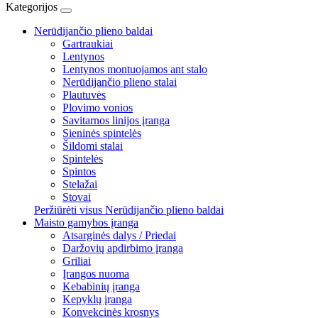
Kategorijos
Nerūdijančio plieno baldai
Gartraukiai
Lentynos
Lentynos montuojamos ant stalo
Nerūdijančio plieno stalai
Plautuvės
Plovimo vonios
Savitarnos linijos įranga
Sieninės spintelės
Šildomi stalai
Spintelės
Spintos
Stelažai
Stovai
Peržiūrėti visus Nerūdijančio plieno baldai
Maisto gamybos įranga
Atsarginės dalys / Priedai
Daržovių apdirbimo įranga
Griliai
Įrangos nuoma
Kebabinių įranga
Kepyklų įranga
Konvekcinės krosnys