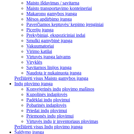
Maisto išdavimas / savitarna
Maisto transportavimo konteineriai
Makaronų gamybos įranga
Mėsos apdirbimo įranga
Paverčiamos keptuvės/ kepimo įrenginiai
Picerijų įranga
Prekybiniai, ekspoziciniai indai
Smulki gamybinė įranga
Vakuumatoriai
Virimo katilai
Virtuvės įranga laivams
Viryklės
Savitarnos linijos įranga
Naudota ir nukainuota įranga
Peržiūrėti visus Maisto gamybos įranga
Indų plovimo įranga
Konvejerinės indų plovimo mašinos
Kupolinės indaplovės
Padėklai indų plovimui
Pobarinės indaplovės
Priedai indų plovimui
Priemonės indų plovimui
Virtuvės indų ir inventoriaus plovimas
Peržiūrėti visus Indų plovimo įranga
Šaldymo įranga