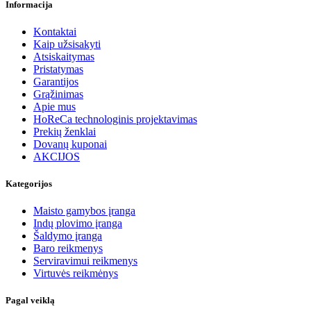
Informacija
Kontaktai
Kaip užsisakyti
Atsiskaitymas
Pristatymas
Garantijos
Grąžinimas
Apie mus
HoReCa technologinis projektavimas
Prekių ženklai
Dovanų kuponai
AKCIJOS
Kategorijos
Maisto gamybos įranga
Indų plovimo įranga
Šaldymo įranga
Baro reikmenys
Serviravimui reikmenys
Virtuvės reikmėnys
Pagal veiklą