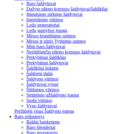
Baro šaldytuvai
Dažyto plieno korpuso šaldytuvai/šaldikliai
Impulsinio pirkimo šaldytuvai
Ingredientų vitrinos
Ledo generatoriai
Ledų gamybos įranga
Mėsos brandinimo spintos
Mėsos ir sūrio Vytinimo spintos
Mini baro šaldytuvai
Nerūdijančio plieno korpuso šaldytuvai
Prekybiniai šaldikliai
Prekybiniai šaldytuvai
Šaldikliai ledams
Šaldomi stalai
Šaldymo vitrinos
Šaldytuvai vynui
Šildomos vitrinos
Smūginio užšaldymo įranga
Sushi vitrinos
Vyno šaldytuvai
Peržiūrėti visus Šaldymo įranga
Baro reikmenys
Baldai banketams
Baro blenderiai
Baro inventorius