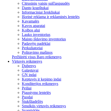
Citrusinių vaisių sulčiaspaudės
Dantų krapštukai
Informaciniai ženkliukai
Išorinė reklama ir reklaminės lentelės
Kavamalės
Kavos aparatai
Kolbos alui
Lauko inventorius
Maisto išdavimo inventorius
Padavėjo padėklai
Perkuliatoriai
Poliravimo mašinos
Peržiūrėti visus Baro reikmenys
Virtuvės reikmenys
Dubenys
Galąstuvai
GN indai
Keptuvės ir kepimo indai
Konditerijos reikmenys
Peiliai
Pjaustymo lentelės
Puodai
Šiukšliadėžės
Smulkūs virtuvės reikmenys
Svarstyklės