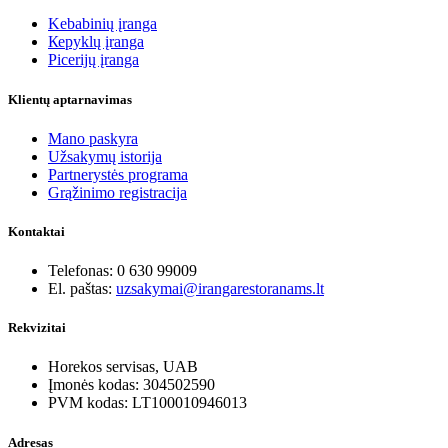
Kebabinių įranga
Кеpyklų įranga
Picerijų įranga
Klientų aptarnavimas
Mano paskyra
Užsakymų istorija
Partnerystės programa
Grąžinimo registracija
Kontaktai
Telefonas: 0 630 99009
El. paštas:
uzsakymai@irangarestoranams.lt
Rekvizitai
Horekos servisas, UAB
Įmonės kodas: 304502590
PVM kodas: LT100010946013
Adresas