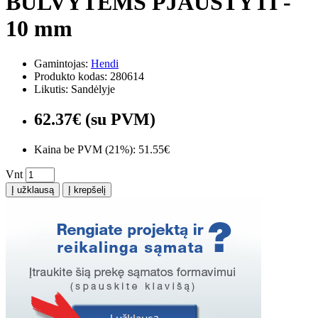
BULVYTĖMS PJAUSTYTI -
10 mm
Gamintojas:
Hendi
Produkto kodas: 280614
Likutis: Sandėlyje
62.37€ (su PVM)
Kaina be PVM (21%): 51.55€
Vnt
Į užklausą
Į krepšelį