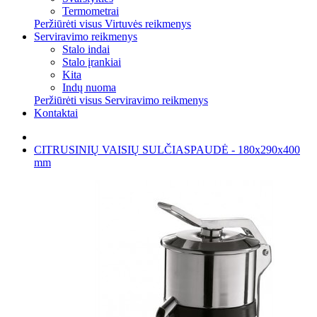
Termometrai
Peržiūrėti visus Virtuvės reikmenys
Serviravimo reikmenys
Stalo indai
Stalo įrankiai
Kita
Indų nuoma
Peržiūrėti visus Serviravimo reikmenys
Kontaktai
CITRUSINIŲ VAISIŲ SULČIASPAUDĖ - 180x290x400
mm