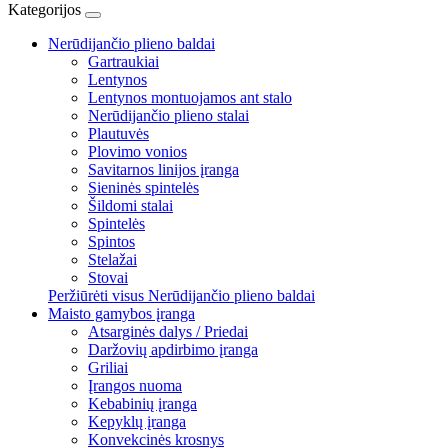
Kategorijos
Nerūdijančio plieno baldai
Gartraukiai
Lentynos
Lentynos montuojamos ant stalo
Nerūdijančio plieno stalai
Plautuvės
Plovimo vonios
Savitarnos linijos įranga
Sieninės spintelės
Šildomi stalai
Spintelės
Spintos
Stelažai
Stovai
Peržiūrėti visus Nerūdijančio plieno baldai
Maisto gamybos įranga
Atsarginės dalys / Priedai
Daržovių apdirbimo įranga
Griliai
Įrangos nuoma
Kebabinių įranga
Kepyklų įranga
Konvekcinės krosnys