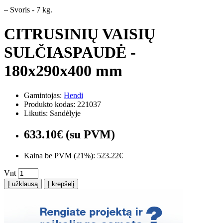
– Svoris - 7 kg.
CITRUSINIŲ VAISIŲ
SULČIASPAUDĖ -
180x290x400 mm
Gamintojas:
Hendi
Produkto kodas: 221037
Likutis: Sandėlyje
633.10€ (su PVM)
Kaina be PVM (21%): 523.22€
Vnt
Į užklausą
Į krepšelį