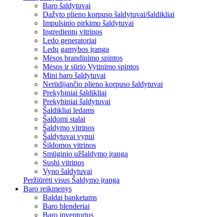
Baro šaldytuvai
Dažyto plieno korpuso šaldytuvai/šaldikliai
Impulsinio pirkimo šaldytuvai
Ingredientų vitrinos
Ledo generatoriai
Ledų gamybos įranga
Mėsos brandinimo spintos
Mėsos ir sūrio Vytinimo spintos
Mini baro šaldytuvai
Nerūdijančio plieno korpuso šaldytuvai
Prekybiniai šaldikliai
Prekybiniai šaldytuvai
Šaldikliai ledams
Šaldomi stalai
Šaldymo vitrinos
Šaldytuvai vynui
Šildomos vitrinos
Smūginio užšaldymo įranga
Sushi vitrinos
Vyno šaldytuvai
Peržiūrėti visus Šaldymo įranga
Baro reikmenys
Baldai banketams
Baro blenderiai
Baro inventorius