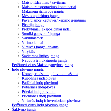
Maisto išdavimas / savitarna
Maisto transportavimo konteineriai
Makaronų gamybos įranga
Mėsos apdirbimo įranga
Paverčiamos keptuvės/ kepimo įrenginiai
Picerijų įranga
Prekybiniai, ekspoziciniai indai
Smulki gamybinė įranga
Vakuumatoriai
Virimo katilai
Virtuvės įranga laivams
Viryklės
Savitarnos linijos įranga
Naudota ir nukainuota įranga
Peržiūrėti visus Maisto gamybos įranga
Indų plovimo įranga
Konvejerinės indų plovimo mašinos
Kupolinės indaplovės
Padėklai indų plovimui
Pobarinės indaplovės
Priedai indų plovimui
Priemonės indų plovimui
Virtuvės indų ir inventoriaus plovimas
Peržiūrėti visus Indų plovimo įranga
Šaldymo įranga