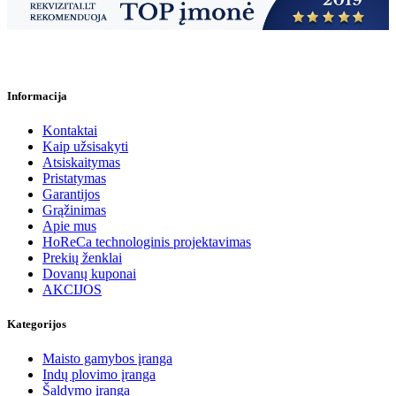
Informacija
Kontaktai
Kaip užsisakyti
Atsiskaitymas
Pristatymas
Garantijos
Grąžinimas
Apie mus
HoReCa technologinis projektavimas
Prekių ženklai
Dovanų kuponai
AKCIJOS
Kategorijos
Maisto gamybos įranga
Indų plovimo įranga
Šaldymo įranga