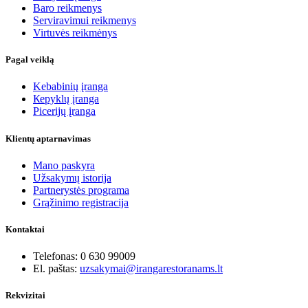
Baro reikmenys
Serviravimui reikmenys
Virtuvės reikmėnys
Pagal veiklą
Kebabinių įranga
Кеpyklų įranga
Picerijų įranga
Klientų aptarnavimas
Mano paskyra
Užsakymų istorija
Partnerystės programa
Grąžinimo registracija
Kontaktai
Telefonas: 0 630 99009
El. paštas:
uzsakymai@irangarestoranams.lt
Rekvizitai