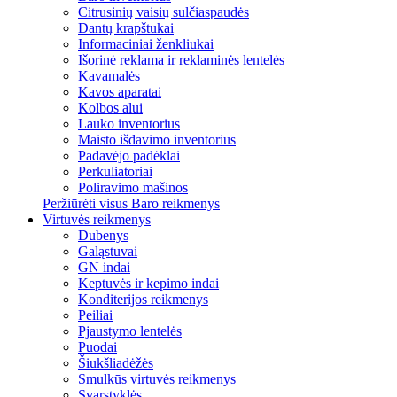
Citrusinių vaisių sulčiaspaudės
Dantų krapštukai
Informaciniai ženkliukai
Išorinė reklama ir reklaminės lentelės
Kavamalės
Kavos aparatai
Kolbos alui
Lauko inventorius
Maisto išdavimo inventorius
Padavėjo padėklai
Perkuliatoriai
Poliravimo mašinos
Peržiūrėti visus Baro reikmenys
Virtuvės reikmenys
Dubenys
Galąstuvai
GN indai
Keptuvės ir kepimo indai
Konditerijos reikmenys
Peiliai
Pjaustymo lentelės
Puodai
Šiukšliadėžės
Smulkūs virtuvės reikmenys
Svarstyklės