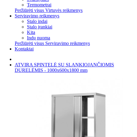
Termometrai
Peržiūrėti visus Virtuvės reikmenys
Serviravimo reikmenys
Stalo indai
Stalo įrankiai
Kita
Indų nuoma
Peržiūrėti visus Serviravimo reikmenys
Kontaktai
ATVIRA SPINTELĖ SU SLANKIOJANČIOMIS
DURELĖMIS - 1000x600x1800 mm