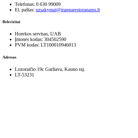
Telefonas: 0 630 99009
El. paštas:
uzsakymai@irangarestoranams.lt
Rekvizitai
Horekos servisas, UAB
Įmonės kodas: 304502590
PVM kodas: LT100010946013
Adresas
Lozoraičio 19c Garliava, Kauno raj.
LT-53231