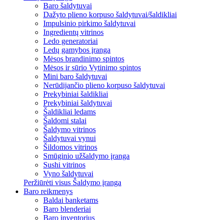
Baro šaldytuvai
Dažyto plieno korpuso šaldytuvai/šaldikliai
Impulsinio pirkimo šaldytuvai
Ingredientų vitrinos
Ledo generatoriai
Ledų gamybos įranga
Mėsos brandinimo spintos
Mėsos ir sūrio Vytinimo spintos
Mini baro šaldytuvai
Nerūdijančio plieno korpuso šaldytuvai
Prekybiniai šaldikliai
Prekybiniai šaldytuvai
Šaldikliai ledams
Šaldomi stalai
Šaldymo vitrinos
Šaldytuvai vynui
Šildomos vitrinos
Smūginio užšaldymo įranga
Sushi vitrinos
Vyno šaldytuvai
Peržiūrėti visus Šaldymo įranga
Baro reikmenys
Baldai banketams
Baro blenderiai
Baro inventorius