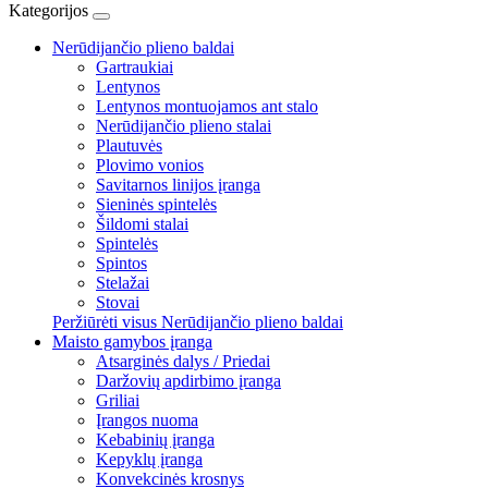
Kategorijos
Nerūdijančio plieno baldai
Gartraukiai
Lentynos
Lentynos montuojamos ant stalo
Nerūdijančio plieno stalai
Plautuvės
Plovimo vonios
Savitarnos linijos įranga
Sieninės spintelės
Šildomi stalai
Spintelės
Spintos
Stelažai
Stovai
Peržiūrėti visus Nerūdijančio plieno baldai
Maisto gamybos įranga
Atsarginės dalys / Priedai
Daržovių apdirbimo įranga
Griliai
Įrangos nuoma
Kebabinių įranga
Kepyklų įranga
Konvekcinės krosnys