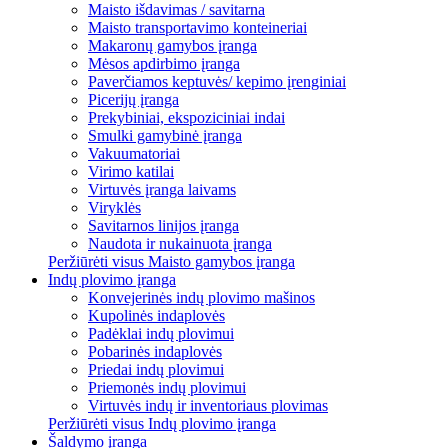
Maisto išdavimas / savitarna
Maisto transportavimo konteineriai
Makaronų gamybos įranga
Mėsos apdirbimo įranga
Paverčiamos keptuvės/ kepimo įrenginiai
Picerijų įranga
Prekybiniai, ekspoziciniai indai
Smulki gamybinė įranga
Vakuumatoriai
Virimo katilai
Virtuvės įranga laivams
Viryklės
Savitarnos linijos įranga
Naudota ir nukainuota įranga
Peržiūrėti visus Maisto gamybos įranga
Indų plovimo įranga
Konvejerinės indų plovimo mašinos
Kupolinės indaplovės
Padėklai indų plovimui
Pobarinės indaplovės
Priedai indų plovimui
Priemonės indų plovimui
Virtuvės indų ir inventoriaus plovimas
Peržiūrėti visus Indų plovimo įranga
Šaldymo įranga