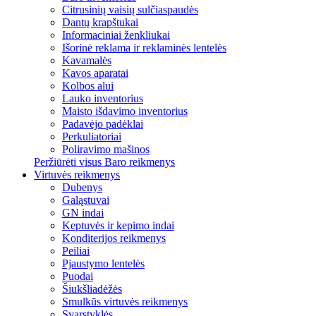
Citrusinių vaisių sulčiaspaudės
Dantų krapštukai
Informaciniai ženkliukai
Išorinė reklama ir reklaminės lentelės
Kavamalės
Kavos aparatai
Kolbos alui
Lauko inventorius
Maisto išdavimo inventorius
Padavėjo padėklai
Perkuliatoriai
Poliravimo mašinos
Peržiūrėti visus Baro reikmenys
Virtuvės reikmenys
Dubenys
Galąstuvai
GN indai
Keptuvės ir kepimo indai
Konditerijos reikmenys
Peiliai
Pjaustymo lentelės
Puodai
Šiukšliadėžės
Smulkūs virtuvės reikmenys
Svarstyklės