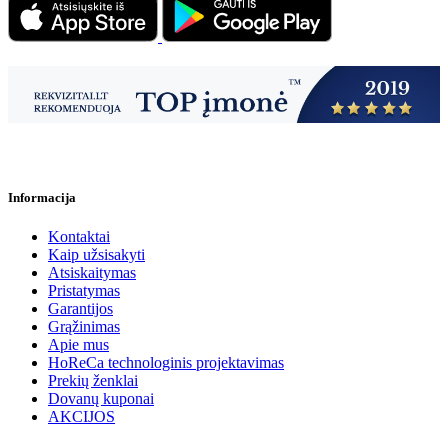
Informacija
Kontaktai
Kaip užsisakyti
Atsiskaitymas
Pristatymas
Garantijos
Grąžinimas
Apie mus
HoReCa technologinis projektavimas
Prekių ženklai
Dovanų kuponai
AKCIJOS