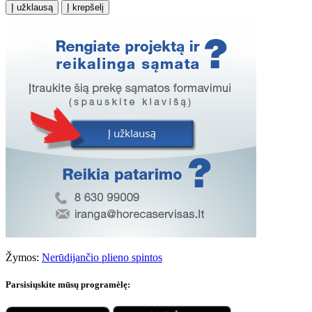
Į užklausą
Į krepšelį
Žymos:
Nerūdijančio plieno spintos
Parsisiųskite mūsų programėlę: