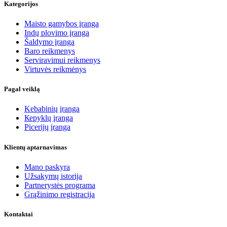
Kategorijos
Maisto gamybos įranga
Indų plovimo įranga
Šaldymo įranga
Baro reikmenys
Serviravimui reikmenys
Virtuvės reikmėnys
Pagal veiklą
Kebabinių įranga
Кеpyklų įranga
Picerijų įranga
Klientų aptarnavimas
Mano paskyra
Užsakymų istorija
Partnerystės programa
Grąžinimo registracija
Kontaktai