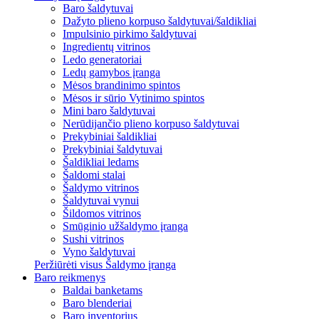
Baro šaldytuvai
Dažyto plieno korpuso šaldytuvai/šaldikliai
Impulsinio pirkimo šaldytuvai
Ingredientų vitrinos
Ledo generatoriai
Ledų gamybos įranga
Mėsos brandinimo spintos
Mėsos ir sūrio Vytinimo spintos
Mini baro šaldytuvai
Nerūdijančio plieno korpuso šaldytuvai
Prekybiniai šaldikliai
Prekybiniai šaldytuvai
Šaldikliai ledams
Šaldomi stalai
Šaldymo vitrinos
Šaldytuvai vynui
Šildomos vitrinos
Smūginio užšaldymo įranga
Sushi vitrinos
Vyno šaldytuvai
Peržiūrėti visus Šaldymo įranga
Baro reikmenys
Baldai banketams
Baro blenderiai
Baro inventorius