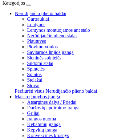
Kategorijos
Nerūdijančio plieno baldai
Gartraukiai
Lentynos
Lentynos montuojamos ant stalo
Nerūdijančio plieno stalai
Plautuvės
Plovimo vonios
Savitarnos linijos įranga
Sieninės spintelės
Šildomi stalai
Spintelės
Spintos
Stelažai
Stovai
Peržiūrėti visus Nerūdijančio plieno baldai
Maisto gamybos įranga
Atsarginės dalys / Priedai
Daržovių apdirbimo įranga
Griliai
Įrangos nuoma
Kebabinių įranga
Kepyklų įranga
Konvekcinės krosnys