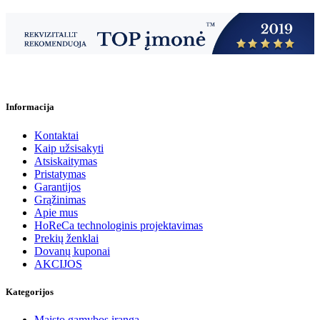
Informacija
Kontaktai
Kaip užsisakyti
Atsiskaitymas
Pristatymas
Garantijos
Grąžinimas
Apie mus
HoReCa technologinis projektavimas
Prekių ženklai
Dovanų kuponai
AKCIJOS
Kategorijos
Maisto gamybos įranga