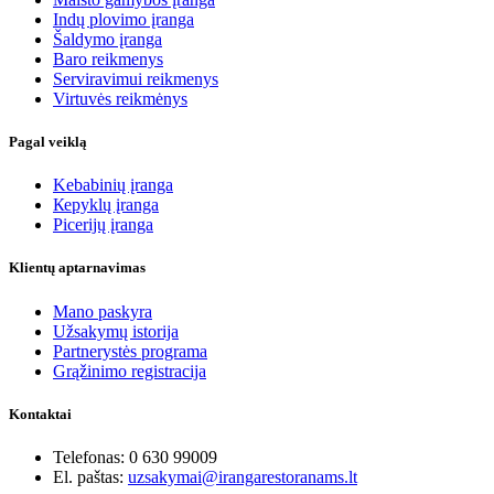
Indų plovimo įranga
Šaldymo įranga
Baro reikmenys
Serviravimui reikmenys
Virtuvės reikmėnys
Pagal veiklą
Kebabinių įranga
Кеpyklų įranga
Picerijų įranga
Klientų aptarnavimas
Mano paskyra
Užsakymų istorija
Partnerystės programa
Grąžinimo registracija
Kontaktai
Telefonas: 0 630 99009
El. paštas:
uzsakymai@irangarestoranams.lt