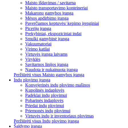
Maisto išdavimas / savitarna
Maisto transportavimo konteineriai
Makaronų gamybos įranga
Mėsos apdirbimo įranga
Paverčiamos keptuvės/ kepimo įrenginiai
Picerijų įranga
Prekybiniai, ekspoziciniai indai
Smulki gamybinė įranga
Vakuumatoriai
Virimo katilai
Virtuvės įranga laivams
Viryklės
Savitarnos linijos įranga
Naudota ir nukainuota įranga
Peržiūrėti visus Maisto gamybos įranga
Indų plovimo įranga
Konvejerinės indų plovimo mašinos
Kupolinės indaplovės
Padėklai indų plovimui
Pobarinės indaplovės
Priedai indų plovimui
Priemonės indų plovimui
Virtuvės indų ir inventoriaus plovimas
Peržiūrėti visus Indų plovimo įranga
Šaldymo įranga