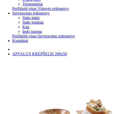
Termometrai
Peržiūrėti visus Virtuvės reikmenys
Serviravimo reikmenys
Stalo indai
Stalo įrankiai
Kita
Indų nuoma
Peržiūrėti visus Serviravimo reikmenys
Kontaktai
APVALUS KREPŠELIS 200x50