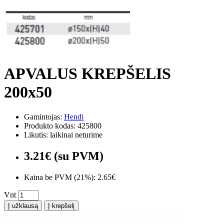
APVALUS KREPŠELIS
200x50
Gamintojas:
Hendi
Produkto kodas: 425800
Likutis: laikinai neturime
3.21€ (su PVM)
Kaina be PVM (21%): 2.65€
Vnt
Į užklausą
Į krepšelį