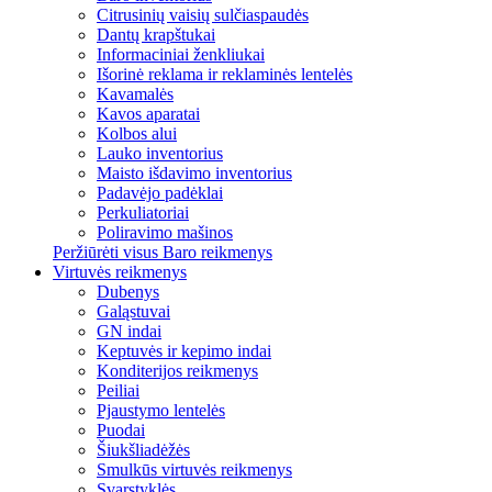
Citrusinių vaisių sulčiaspaudės
Dantų krapštukai
Informaciniai ženkliukai
Išorinė reklama ir reklaminės lentelės
Kavamalės
Kavos aparatai
Kolbos alui
Lauko inventorius
Maisto išdavimo inventorius
Padavėjo padėklai
Perkuliatoriai
Poliravimo mašinos
Peržiūrėti visus Baro reikmenys
Virtuvės reikmenys
Dubenys
Galąstuvai
GN indai
Keptuvės ir kepimo indai
Konditerijos reikmenys
Peiliai
Pjaustymo lentelės
Puodai
Šiukšliadėžės
Smulkūs virtuvės reikmenys
Svarstyklės