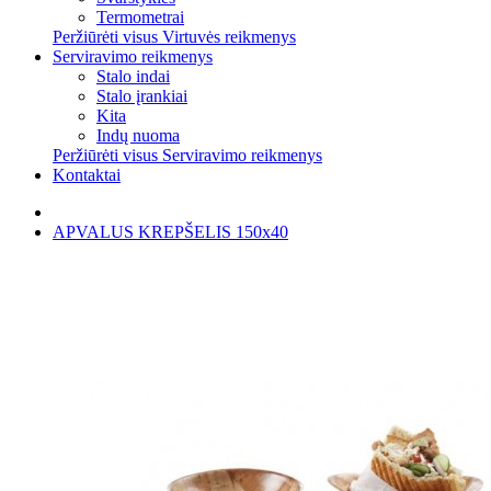
Termometrai
Peržiūrėti visus Virtuvės reikmenys
Serviravimo reikmenys
Stalo indai
Stalo įrankiai
Kita
Indų nuoma
Peržiūrėti visus Serviravimo reikmenys
Kontaktai
APVALUS KREPŠELIS 150x40