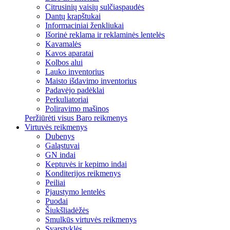
Citrusinių vaisių sulčiaspaudės
Dantų krapštukai
Informaciniai ženkliukai
Išorinė reklama ir reklaminės lentelės
Kavamalės
Kavos aparatai
Kolbos alui
Lauko inventorius
Maisto išdavimo inventorius
Padavėjo padėklai
Perkuliatoriai
Poliravimo mašinos
Peržiūrėti visus Baro reikmenys
Virtuvės reikmenys
Dubenys
Galąstuvai
GN indai
Keptuvės ir kepimo indai
Konditerijos reikmenys
Peiliai
Pjaustymo lentelės
Puodai
Šiukšliadėžės
Smulkūs virtuvės reikmenys
Svarstyklės