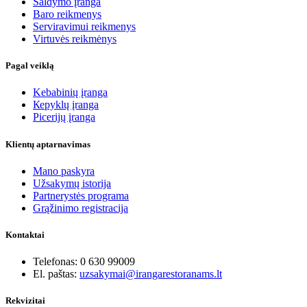
Šaldymo įranga
Baro reikmenys
Serviravimui reikmenys
Virtuvės reikmėnys
Pagal veiklą
Kebabinių įranga
Кеpyklų įranga
Picerijų įranga
Klientų aptarnavimas
Mano paskyra
Užsakymų istorija
Partnerystės programa
Grąžinimo registracija
Kontaktai
Telefonas: 0 630 99009
El. paštas:
uzsakymai@irangarestoranams.lt
Rekvizitai