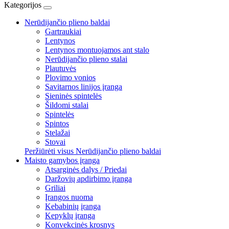
Kategorijos
Nerūdijančio plieno baldai
Gartraukiai
Lentynos
Lentynos montuojamos ant stalo
Nerūdijančio plieno stalai
Plautuvės
Plovimo vonios
Savitarnos linijos įranga
Sieninės spintelės
Šildomi stalai
Spintelės
Spintos
Stelažai
Stovai
Peržiūrėti visus Nerūdijančio plieno baldai
Maisto gamybos įranga
Atsarginės dalys / Priedai
Daržovių apdirbimo įranga
Griliai
Įrangos nuoma
Kebabinių įranga
Kepyklų įranga
Konvekcinės krosnys