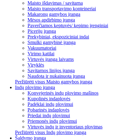
Maisto išdavimas / savitarna
Maisto transportavimo konteineriai
Makaronų gamybos įranga
Mėsos apdirbimo įranga
Paverčiamos keptuvės/ kepimo įrenginiai
Picerijų įranga
Prekybiniai, ekspoziciniai indai
Smulki gamybinė įranga
Vakuumatoriai
Virimo katilai
Virtuvės įranga laivams
Viryklės
Savitarnos linijos įranga
Naudota ir nukainuota įranga
Peržiūrėti visus Maisto gamybos įranga
Indų plovimo įranga
Konvejerinės indų plovimo mašinos
Kupolinės indaplovės
Padėklai indų plovimui
Pobarinės indaplovės
Priedai indų plovimui
Priemonės indų plovimui
Virtuvės indų ir inventoriaus plovimas
Peržiūrėti visus Indų plovimo įranga
Šaldymo įranga