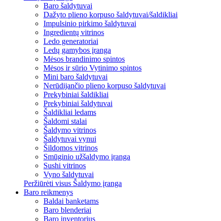
Baro šaldytuvai
Dažyto plieno korpuso šaldytuvai/šaldikliai
Impulsinio pirkimo šaldytuvai
Ingredientų vitrinos
Ledo generatoriai
Ledų gamybos įranga
Mėsos brandinimo spintos
Mėsos ir sūrio Vytinimo spintos
Mini baro šaldytuvai
Nerūdijančio plieno korpuso šaldytuvai
Prekybiniai šaldikliai
Prekybiniai šaldytuvai
Šaldikliai ledams
Šaldomi stalai
Šaldymo vitrinos
Šaldytuvai vynui
Šildomos vitrinos
Smūginio užšaldymo įranga
Sushi vitrinos
Vyno šaldytuvai
Peržiūrėti visus Šaldymo įranga
Baro reikmenys
Baldai banketams
Baro blenderiai
Baro inventorius