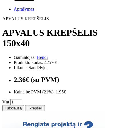
Aprašymas
APVALUS KREPŠELIS
APVALUS KREPŠELIS
150x40
Gamintojas:
Hendi
Produkto kodas: 425701
Likutis: Sandėlyje
2.36€ (su PVM)
Kaina be PVM (21%): 1.95€
Vnt
Į užklausą
Į krepšelį