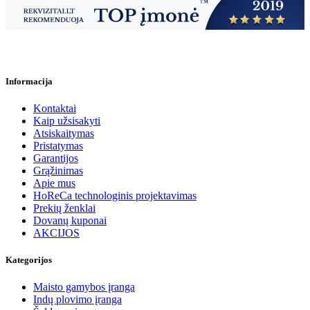
Informacija
Kontaktai
Kaip užsisakyti
Atsiskaitymas
Pristatymas
Garantijos
Grąžinimas
Apie mus
HoReCa technologinis projektavimas
Prekių ženklai
Dovanų kuponai
AKCIJOS
Kategorijos
Maisto gamybos įranga
Indų plovimo įranga