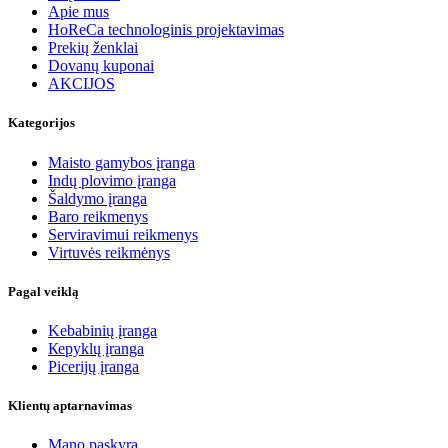
Apie mus
HoReCa technologinis projektavimas
Prekių ženklai
Dovanų kuponai
AKCIJOS
Kategorijos
Maisto gamybos įranga
Indų plovimo įranga
Šaldymo įranga
Baro reikmenys
Serviravimui reikmenys
Virtuvės reikmėnys
Pagal veiklą
Kebabinių įranga
Кеpyklų įranga
Picerijų įranga
Klientų aptarnavimas
Mano paskyra