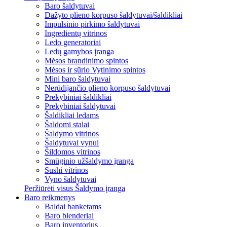
Baro šaldytuvai
Dažyto plieno korpuso šaldytuvai/šaldikliai
Impulsinio pirkimo šaldytuvai
Ingredientų vitrinos
Ledo generatoriai
Ledų gamybos įranga
Mėsos brandinimo spintos
Mėsos ir sūrio Vytinimo spintos
Mini baro šaldytuvai
Nerūdijančio plieno korpuso šaldytuvai
Prekybiniai šaldikliai
Prekybiniai šaldytuvai
Šaldikliai ledams
Šaldomi stalai
Šaldymo vitrinos
Šaldytuvai vynui
Šildomos vitrinos
Smūginio užšaldymo įranga
Sushi vitrinos
Vyno šaldytuvai
Peržiūrėti visus Šaldymo įranga
Baro reikmenys
Baldai banketams
Baro blenderiai
Baro inventorius