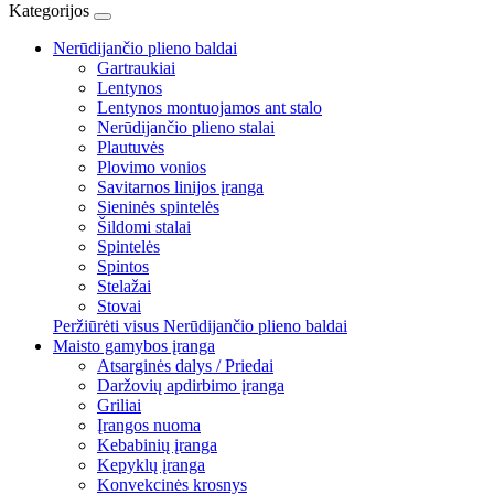
Kategorijos
Nerūdijančio plieno baldai
Gartraukiai
Lentynos
Lentynos montuojamos ant stalo
Nerūdijančio plieno stalai
Plautuvės
Plovimo vonios
Savitarnos linijos įranga
Sieninės spintelės
Šildomi stalai
Spintelės
Spintos
Stelažai
Stovai
Peržiūrėti visus Nerūdijančio plieno baldai
Maisto gamybos įranga
Atsarginės dalys / Priedai
Daržovių apdirbimo įranga
Griliai
Įrangos nuoma
Kebabinių įranga
Kepyklų įranga
Konvekcinės krosnys