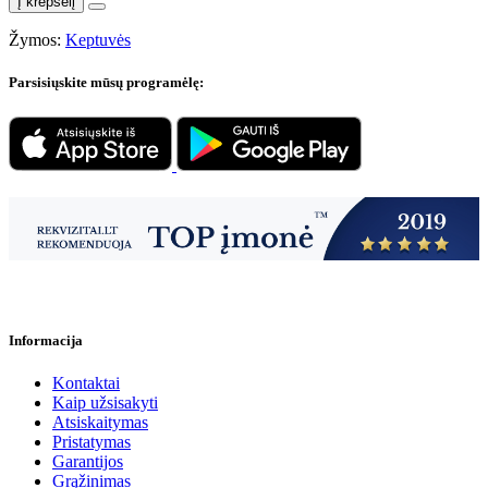
Į krepšelį
Žymos:
Keptuvės
Parsisiųskite mūsų programėlę:
Informacija
Kontaktai
Kaip užsisakyti
Atsiskaitymas
Pristatymas
Garantijos
Grąžinimas