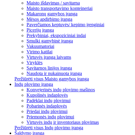
Maisto išdavimas / savitarna
Maisto transportavimo konteineriai
Makaronų gamybos įranga
Mėsos apdirbimo įranga
Paverčiamos keptuvės/ kepimo įrenginiai
Picerijų įranga
Prekybiniai, ekspoziciniai indai
Smulki gamybinė įranga
Vakuumatoriai
Virimo katilai
Virtuvės įranga laivams
Viryklės
Savitarnos linijos įranga
Naudota ir nukainuota įranga
Peržiūrėti visus Maisto gamybos įranga
Indų plovimo įranga
Konvejerinės indų plovimo mašinos
Kupolinės indaplovės
Padėklai indų plovimui
Pobarinės indaplovės
Priedai indų plovimui
Priemonės indų plovimui
Virtuvės indų ir inventoriaus plovimas
Peržiūrėti visus Indų plovimo įranga
Šaldymo įranga