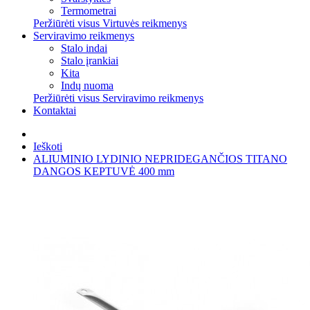
Termometrai
Peržiūrėti visus Virtuvės reikmenys
Serviravimo reikmenys
Stalo indai
Stalo įrankiai
Kita
Indų nuoma
Peržiūrėti visus Serviravimo reikmenys
Kontaktai
Ieškoti
ALIUMINIO LYDINIO NEPRIDEGANČIOS TITANO
DANGOS KEPTUVĖ 400 mm