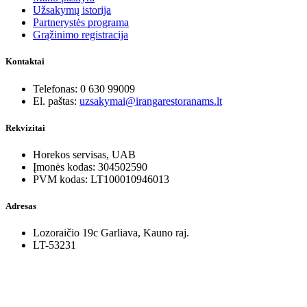
Užsakymų istorija
Partnerystės programa
Grąžinimo registracija
Kontaktai
Telefonas: 0 630 99009
El. paštas:
uzsakymai@irangarestoranams.lt
Rekvizitai
Horekos servisas, UAB
Įmonės kodas: 304502590
PVM kodas: LT100010946013
Adresas
Lozoraičio 19c Garliava, Kauno raj.
LT-53231