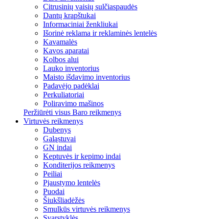
Citrusinių vaisių sulčiaspaudės
Dantų krapštukai
Informaciniai ženkliukai
Išorinė reklama ir reklaminės lentelės
Kavamalės
Kavos aparatai
Kolbos alui
Lauko inventorius
Maisto išdavimo inventorius
Padavėjo padėklai
Perkuliatoriai
Poliravimo mašinos
Peržiūrėti visus Baro reikmenys
Virtuvės reikmenys
Dubenys
Galąstuvai
GN indai
Keptuvės ir kepimo indai
Konditerijos reikmenys
Peiliai
Pjaustymo lentelės
Puodai
Šiukšliadėžės
Smulkūs virtuvės reikmenys
Svarstyklės