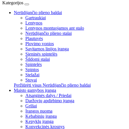
Kategorijos
Nerūdijančio plieno baldai
Gartraukiai
Lentynos
Lentynos montuojamos ant stalo
Nerūdijančio plieno stalai
Plautuvės
Plovimo vonios
Savitarnos linijos įranga
Sieninės spintelės
Šildomi stalai
Spintelės
Spintos
Stelažai
Stovai
Peržiūrėti visus Nerūdijančio plieno baldai
Maisto gamybos įranga
Atsarginės dalys / Priedai
Daržovių apdirbimo įranga
Griliai
Įrangos nuoma
Kebabinių įranga
Kepyklų įranga
Konvekcinės krosnys