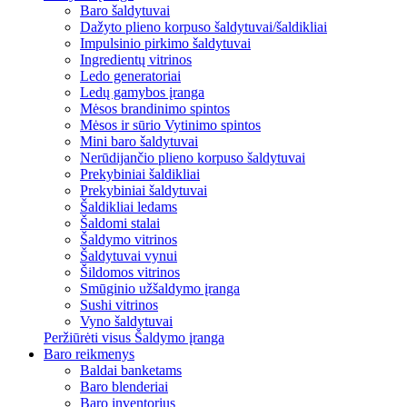
Baro šaldytuvai
Dažyto plieno korpuso šaldytuvai/šaldikliai
Impulsinio pirkimo šaldytuvai
Ingredientų vitrinos
Ledo generatoriai
Ledų gamybos įranga
Mėsos brandinimo spintos
Mėsos ir sūrio Vytinimo spintos
Mini baro šaldytuvai
Nerūdijančio plieno korpuso šaldytuvai
Prekybiniai šaldikliai
Prekybiniai šaldytuvai
Šaldikliai ledams
Šaldomi stalai
Šaldymo vitrinos
Šaldytuvai vynui
Šildomos vitrinos
Smūginio užšaldymo įranga
Sushi vitrinos
Vyno šaldytuvai
Peržiūrėti visus Šaldymo įranga
Baro reikmenys
Baldai banketams
Baro blenderiai
Baro inventorius