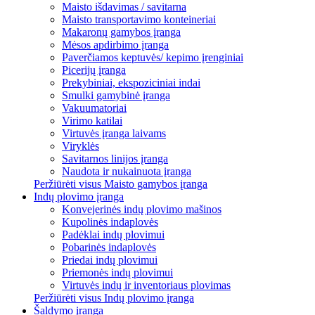
Maisto išdavimas / savitarna
Maisto transportavimo konteineriai
Makaronų gamybos įranga
Mėsos apdirbimo įranga
Paverčiamos keptuvės/ kepimo įrenginiai
Picerijų įranga
Prekybiniai, ekspoziciniai indai
Smulki gamybinė įranga
Vakuumatoriai
Virimo katilai
Virtuvės įranga laivams
Viryklės
Savitarnos linijos įranga
Naudota ir nukainuota įranga
Peržiūrėti visus Maisto gamybos įranga
Indų plovimo įranga
Konvejerinės indų plovimo mašinos
Kupolinės indaplovės
Padėklai indų plovimui
Pobarinės indaplovės
Priedai indų plovimui
Priemonės indų plovimui
Virtuvės indų ir inventoriaus plovimas
Peržiūrėti visus Indų plovimo įranga
Šaldymo įranga