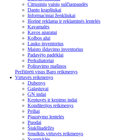
Citrusinių vaisių sulčiaspaudės
Dantų krapštukai
Informaciniai ženkliukai
Išorinė reklama ir reklaminės lentelės
Kavamalės
Kavos aparatai
Kolbos alui
Lauko inventorius
Maisto išdavimo inventorius
Padavėjo padėklai
Perkuliatoriai
Poliravimo mašinos
Peržiūrėti visus Baro reikmenys
Virtuvės reikmenys
Dubenys
Galąstuvai
GN indai
Keptuvės ir kepimo indai
Konditerijos reikmenys
Peiliai
Pjaustymo lentelės
Puodai
Šiukšliadėžės
Smulkūs virtuvės reikmenys
Svarstyklės