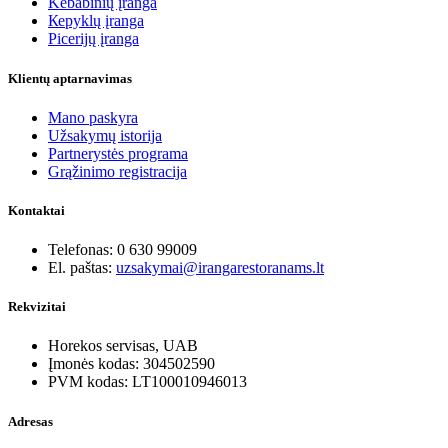
Kebabinių įranga
Кеpyklų įranga
Picerijų įranga
Klientų aptarnavimas
Mano paskyra
Užsakymų istorija
Partnerystės programa
Grąžinimo registracija
Kontaktai
Telefonas: 0 630 99009
El. paštas:
uzsakymai@irangarestoranams.lt
Rekvizitai
Horekos servisas, UAB
Įmonės kodas: 304502590
PVM kodas: LT100010946013
Adresas