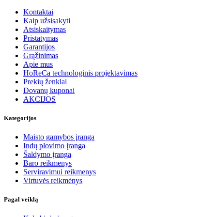
Kontaktai
Kaip užsisakyti
Atsiskaitymas
Pristatymas
Garantijos
Grąžinimas
Apie mus
HoReCa technologinis projektavimas
Prekių ženklai
Dovanų kuponai
AKCIJOS
Kategorijos
Maisto gamybos įranga
Indų plovimo įranga
Šaldymo įranga
Baro reikmenys
Serviravimui reikmenys
Virtuvės reikmėnys
Pagal veiklą