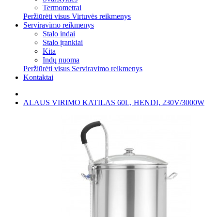
Termometrai
Peržiūrėti visus Virtuvės reikmenys
Serviravimo reikmenys
Stalo indai
Stalo įrankiai
Kita
Indų nuoma
Peržiūrėti visus Serviravimo reikmenys
Kontaktai
ALAUS VIRIMO KATILAS 60L, HENDI, 230V/3000W