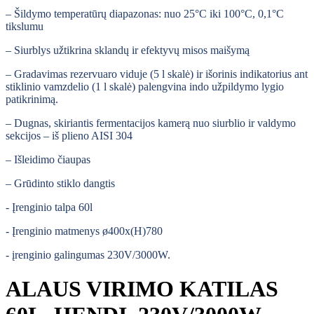
– Šildymo temperatūrų diapazonas: nuo 25°C iki 100°C, 0,1°C
tikslumu
– Siurblys užtikrina sklandų ir efektyvų misos maišymą
– Gradavimas rezervuaro viduje (5 l skalė) ir išorinis indikatorius ant
stiklinio vamzdelio (1 l skalė) palengvina indo užpildymo lygio
patikrinimą.
– Dugnas, skiriantis fermentacijos kamerą nuo siurblio ir valdymo
sekcijos – iš plieno AISI 304
– Išleidimo čiaupas
– Grūdinto stiklo dangtis
- Įrenginio talpa 60l
- Įrenginio matmenys
ø400x(H)780
- įrenginio galingumas
230V/3000W.
ALAUS VIRIMO KATILAS