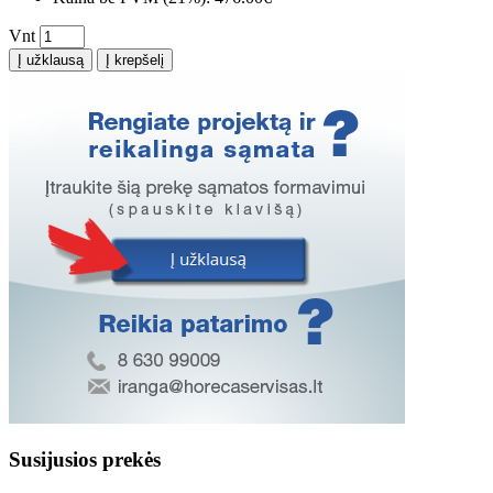
Vnt
Į užklausą
Į krepšelį
Susijusios prekės