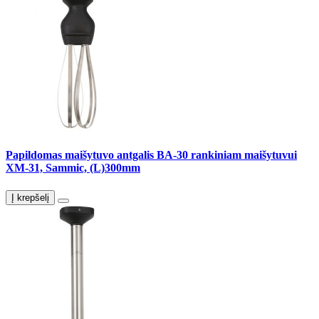
Papildomas maišytuvo antgalis BA-30 rankiniam maišytuvui
XM-31, Sammic, (L)300mm
Į krepšelį