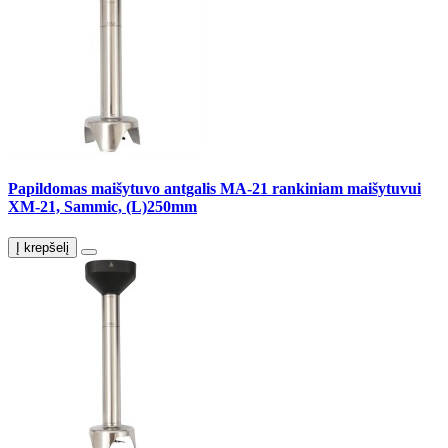
Papildomas maišytuvo antgalis MA-21 rankiniam maišytuvui
XM-21, Sammic, (L)250mm
Į krepšelį