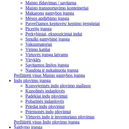
Maisto išdavimas / savitarna
Maisto transportavimo konteineriai
Makaronų gamybos įranga
Mėsos apdirbimo įranga
Paverčiamos keptuvės/ kepimo įrenginiai
Picerijų įranga
Prekybiniai, ekspoziciniai indai
Smulki gamybinė įranga
Vakuumatoriai
Virimo katilai
Virtuvės įranga laivams
Viryklės
Savitarnos linijos įranga
Naudota ir nukainuota įranga
Peržiūrėti visus Maisto gamybos įranga
Indų plovimo įranga
Konvejerinės indų plovimo mašinos
Kupolinės indaplovės
Padėklai indų plovimui
Pobarinės indaplovės
Priedai indų plovimui
Priemonės indų plovimui
Virtuvės indų ir inventoriaus plovimas
Peržiūrėti visus Indų plovimo įranga
Šaldymo įranga