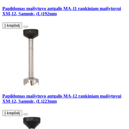
Papildomas maišytuvo antgalis MA-11 rankiniam maišytuvui
XM-12, Sammic, (L)192mm
Į krepšelį
Papildomas maišytuvo antgalis MA-12 rankiniam maišytuvui
XM-12, Sammic, (L)223mm
Į krepšelį