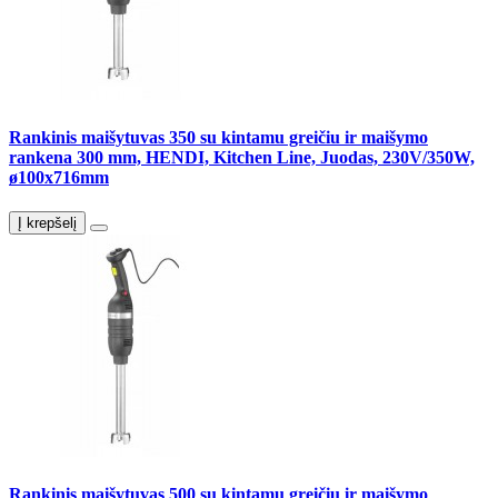
Rankinis maišytuvas 350 su kintamu greičiu ir maišymo
rankena 300 mm, HENDI, Kitchen Line, Juodas, 230V/350W,
ø100x716mm
Į krepšelį
Rankinis maišytuvas 500 su kintamu greičiu ir maišymo