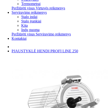
Termometrai
Peržiūrėti visus Virtuvės reikmenys
Serviravimo reikmenys
Stalo indai
Stalo įrankiai
Kita
Indų nuoma
Peržiūrėti visus Serviravimo reikmenys
Kontaktai
PJAUSTYKLĖ HENDI PROFI LINE 250