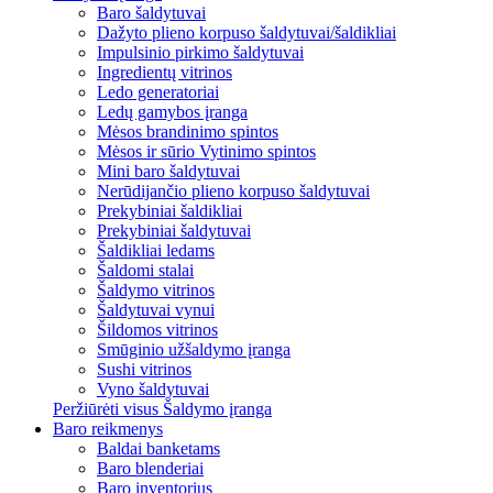
Baro šaldytuvai
Dažyto plieno korpuso šaldytuvai/šaldikliai
Impulsinio pirkimo šaldytuvai
Ingredientų vitrinos
Ledo generatoriai
Ledų gamybos įranga
Mėsos brandinimo spintos
Mėsos ir sūrio Vytinimo spintos
Mini baro šaldytuvai
Nerūdijančio plieno korpuso šaldytuvai
Prekybiniai šaldikliai
Prekybiniai šaldytuvai
Šaldikliai ledams
Šaldomi stalai
Šaldymo vitrinos
Šaldytuvai vynui
Šildomos vitrinos
Smūginio užšaldymo įranga
Sushi vitrinos
Vyno šaldytuvai
Peržiūrėti visus Šaldymo įranga
Baro reikmenys
Baldai banketams
Baro blenderiai
Baro inventorius