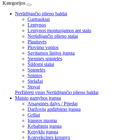
Kategorijos
Nerūdijančio plieno baldai
Gartraukiai
Lentynos
Lentynos montuojamos ant stalo
Nerūdijančio plieno stalai
Plautuvės
Plovimo vonios
Savitarnos linijos įranga
Sieninės spintelės
Šildomi stalai
Spintelės
Spintos
Stelažai
Stovai
Peržiūrėti visus Nerūdijančio plieno baldai
Maisto gamybos įranga
Atsarginės dalys / Priedai
Daržovių apdirbimo įranga
Griliai
Įrangos nuoma
Kebabinių įranga
Kepyklų įranga
Konvekcinės krosnys