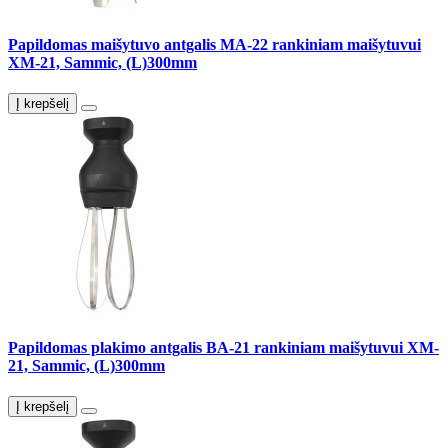
Papildomas maišytuvo antgalis MA-22 rankiniam maišytuvui
XM-21, Sammic, (L)300mm
Į krepšelį
Papildomas plakimo antgalis BA-21 rankiniam maišytuvui XM-
21, Sammic, (L)300mm
Į krepšelį