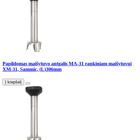
Papildomas maišytuvo antgalis MA-31 rankiniam maišytuvui
XM-31, Sammic, (L)306mm
Į krepšelį