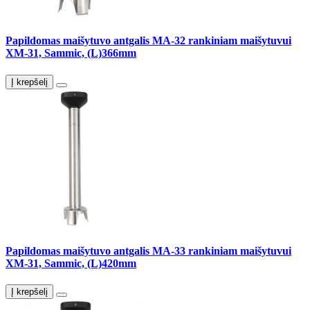
Papildomas maišytuvo antgalis MA-32 rankiniam maišytuvui
XM-31, Sammic, (L)366mm
Į krepšelį
Papildomas maišytuvo antgalis MA-33 rankiniam maišytuvui
XM-31, Sammic, (L)420mm
Į krepšelį