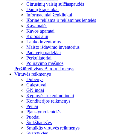
Citrusinių vaisių sulčiaspaudės
Dantų krapštukai
Informaciniai ženkliukai
Išorinė reklama ir reklaminės lentelės
Kavamalės
Kavos aparatai
Kolbos alui
Lauko inventorius
Maisto išdavimo inventorius
Padavėjo padėklai
Perkuliatoriai
Poliravimo mašinos
Peržiūrėti visus Baro reikmenys
Virtuvės reikmenys
Dubenys
Galąstuvai
GN indai
Keptuvės ir kepimo indai
Konditerijos reikmenys
Peiliai
Pjaustymo lentelės
Puodai
Šiukšliadėžės
Smulkūs virtuvės reikmenys
Svarstyklės