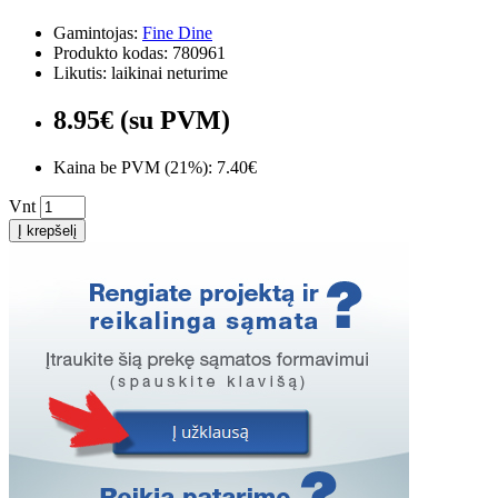
Gamintojas:
Fine Dine
Produkto kodas: 780961
Likutis: laikinai neturime
8.95€ (su PVM)
Kaina be PVM (21%): 7.40€
Vnt
Į krepšelį