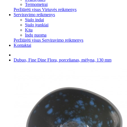
Termometrai
Peržiūrėti visus Virtuvės reikmenys
Serviravimo reikmenys
Stalo indai
Stalo įrankiai
Kita
Indų nuoma
Peržiūrėti visus Serviravimo reikmenys
Kontaktai
Dubuo, Fine Dine Flora, porcelianas, mėlyna, 130 mm