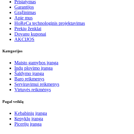
Pristatymas
Garantijos
Grąžinimas
Apie mus
HoReCa technologinis projektavimas
Prekių ženklai
Dovanų kuponai
AKCIJOS
Kategorijos
Maisto gamybos įranga
Indų plovimo įranga
Šaldymo įranga
Baro reikmenys
Serviravimui reikmenys
Virtuvės reikmėnys
Pagal veiklą
Kebabinių įranga
Кеpyklų įranga
Picerijų įranga