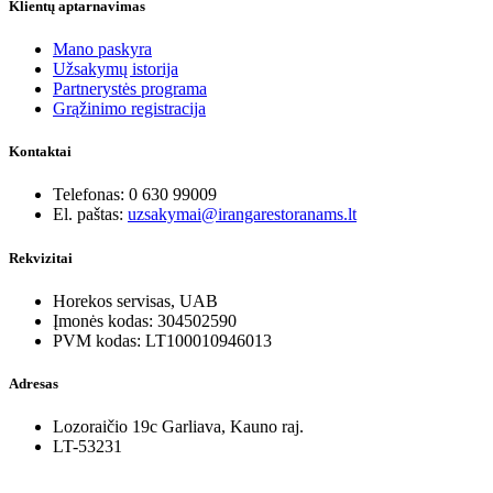
Klientų aptarnavimas
Mano paskyra
Užsakymų istorija
Partnerystės programa
Grąžinimo registracija
Kontaktai
Telefonas: 0 630 99009
El. paštas:
uzsakymai@irangarestoranams.lt
Rekvizitai
Horekos servisas, UAB
Įmonės kodas: 304502590
PVM kodas: LT100010946013
Adresas
Lozoraičio 19c Garliava, Kauno raj.
LT-53231