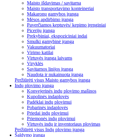
Maisto išdavimas / savitarna
Maisto transportavimo konteineriai
Makaronų gamybos įranga
Mėsos apdirbimo įranga
Paverčiamos keptuvės/ kepimo įrenginiai
Picerijų įranga
Prekybiniai, ekspoziciniai indai
Smulki gamybinė įranga
Vakuumatoriai
Virimo katilai
Virtuvės įranga laivams
Viryklės
Savitarnos linijos įranga
Naudota ir nukainuota įranga
Peržiūrėti visus Maisto gamybos įranga
Indų plovimo įranga
Konvejerinės indų plovimo mašinos
Kupolinės indaplovės
Padėklai indų plovimui
Pobarinės indaplovės
Priedai indų plovimui
Priemonės indų plovimui
Virtuvės indų ir inventoriaus plovimas
Peržiūrėti visus Indų plovimo įranga
Šaldymo įranga