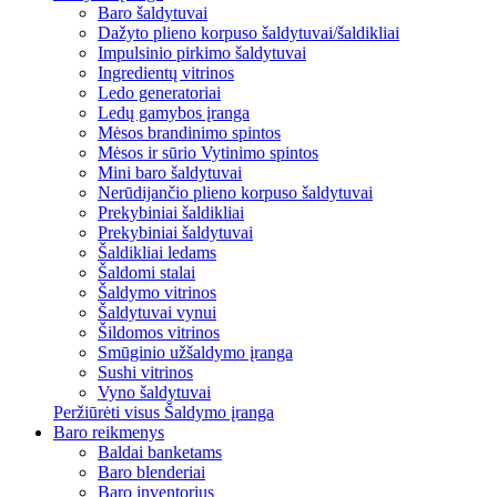
Baro šaldytuvai
Dažyto plieno korpuso šaldytuvai/šaldikliai
Impulsinio pirkimo šaldytuvai
Ingredientų vitrinos
Ledo generatoriai
Ledų gamybos įranga
Mėsos brandinimo spintos
Mėsos ir sūrio Vytinimo spintos
Mini baro šaldytuvai
Nerūdijančio plieno korpuso šaldytuvai
Prekybiniai šaldikliai
Prekybiniai šaldytuvai
Šaldikliai ledams
Šaldomi stalai
Šaldymo vitrinos
Šaldytuvai vynui
Šildomos vitrinos
Smūginio užšaldymo įranga
Sushi vitrinos
Vyno šaldytuvai
Peržiūrėti visus Šaldymo įranga
Baro reikmenys
Baldai banketams
Baro blenderiai
Baro inventorius