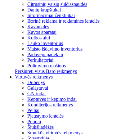
Citrusinių vaisių sulčiaspaudės
Dantų krapštukai
Informaciniai ženkliukai
Išorinė reklama ir reklaminės lentelės
Kavamalės
Kavos aparatai
Kolbos alui
Lauko inventorius
Maisto išdavimo inventorius
Padavėjo padėklai
Perkuliatoriai
Poliravimo mašinos
Peržiūrėti visus Baro reikmenys
Virtuvės reikmenys
Dubenys
Galąstuvai
GN indai
Keptuvės ir kepimo indai
Konditerijos reikmenys
Peiliai
Pjaustymo lentelės
Puodai
Šiukšliadėžės
Smulkūs virtuvės reikmenys
Svarstyklės