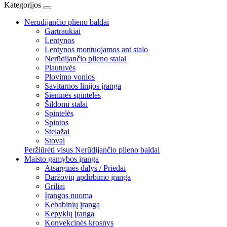
Kategorijos
Nerūdijančio plieno baldai
Gartraukiai
Lentynos
Lentynos montuojamos ant stalo
Nerūdijančio plieno stalai
Plautuvės
Plovimo vonios
Savitarnos linijos įranga
Sieninės spintelės
Šildomi stalai
Spintelės
Spintos
Stelažai
Stovai
Peržiūrėti visus Nerūdijančio plieno baldai
Maisto gamybos įranga
Atsarginės dalys / Priedai
Daržovių apdirbimo įranga
Griliai
Įrangos nuoma
Kebabinių įranga
Kepyklų įranga
Konvekcinės krosnys