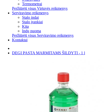
Termometrai
Peržiūrėti visus Virtuvės reikmenys
Serviravimo reikmenys
Stalo indai
Stalo įrankiai
Kita
Indų nuoma
Peržiūrėti visus Serviravimo reikmenys
Kontaktai
DEGI PASTA MARMITAMS ŠILDYTI - 1 l