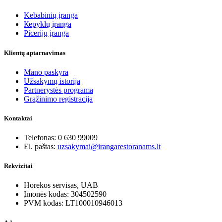
Kebabinių įranga
Кеpyklų įranga
Picerijų įranga
Klientų aptarnavimas
Mano paskyra
Užsakymų istorija
Partnerystės programa
Grąžinimo registracija
Kontaktai
Telefonas: 0 630 99009
El. paštas:
uzsakymai@irangarestoranams.lt
Rekvizitai
Horekos servisas, UAB
Įmonės kodas: 304502590
PVM kodas: LT100010946013