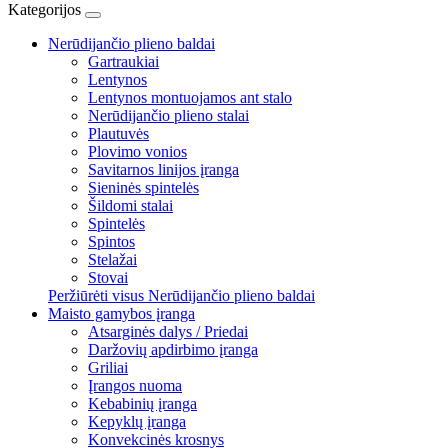
Kategorijos
Nerūdijančio plieno baldai
Gartraukiai
Lentynos
Lentynos montuojamos ant stalo
Nerūdijančio plieno stalai
Plautuvės
Plovimo vonios
Savitarnos linijos įranga
Sieninės spintelės
Šildomi stalai
Spintelės
Spintos
Stelažai
Stovai
Peržiūrėti visus Nerūdijančio plieno baldai
Maisto gamybos įranga
Atsarginės dalys / Priedai
Daržovių apdirbimo įranga
Griliai
Įrangos nuoma
Kebabinių įranga
Kepyklų įranga
Konvekcinės krosnys