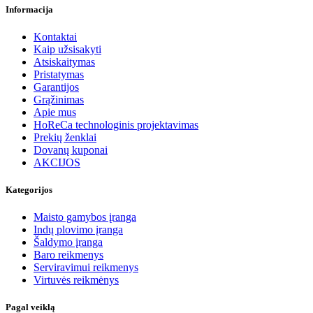
Informacija
Kontaktai
Kaip užsisakyti
Atsiskaitymas
Pristatymas
Garantijos
Grąžinimas
Apie mus
HoReCa technologinis projektavimas
Prekių ženklai
Dovanų kuponai
AKCIJOS
Kategorijos
Maisto gamybos įranga
Indų plovimo įranga
Šaldymo įranga
Baro reikmenys
Serviravimui reikmenys
Virtuvės reikmėnys
Pagal veiklą