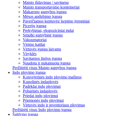
Maisto išdavimas / savitarna
Maisto transportavimo konteineriai
Makaronų gamybos įranga
Mėsos apdirbimo įranga
Paverčiamos keptuvės/ kepimo įrenginiai
Picerijų įranga
Prekybiniai, ekspoziciniai indai
Smulki gamybinė įranga
Vakuumatoriai
Virimo katilai
Virtuvės įranga laivams
Viryklės
Savitarnos linijos įranga
Naudota ir nukainuota įranga
Peržiūrėti visus Maisto gamybos įranga
Indų plovimo įranga
Konvejerinės indų plovimo mašinos
Kupolinės indaplovės
Padėklai indų plovimui
Pobarinės indaplovės
Priedai indų plovimui
Priemonės indų plovimui
Virtuvės indų ir inventoriaus plovimas
Peržiūrėti visus Indų plovimo įranga
Šaldymo įranga