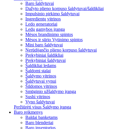
Baro šaldytuvai
Dažyto plieno korpuso šaldytuvai/šaldikliai
Impulsinio pirkimo šaldytuvai
Ingredientų vitrinos
Ledo generatoriai
Ledų gamybos įranga
Mėsos brandinimo spintos
Mėsos ir sūrio Vytinimo spintos
Mini baro šaldytuvai
Nerūdijančio plieno korpuso šaldytuvai
Prekybiniai šaldikliai
Prekybiniai šaldytuvai
Šaldikliai ledams
Šaldomi stalai
Šaldymo vitrinos
Šaldytuvai vynui
Šildomos vitrinos
Smūginio užšaldymo įranga
Sushi vitrinos
Vyno šaldytuvai
Peržiūrėti visus Šaldymo įranga
Baro reikmenys
Baldai banketams
Baro blenderiai
Baro inventorius