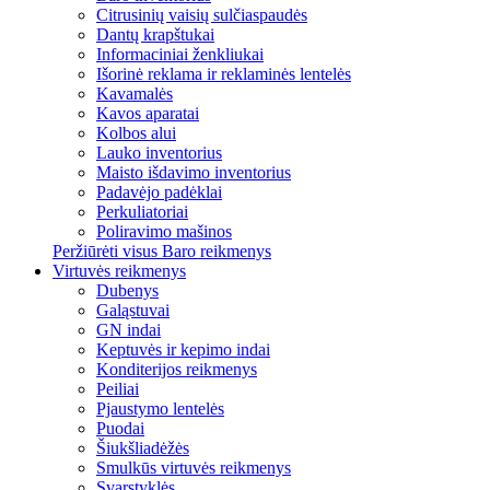
Citrusinių vaisių sulčiaspaudės
Dantų krapštukai
Informaciniai ženkliukai
Išorinė reklama ir reklaminės lentelės
Kavamalės
Kavos aparatai
Kolbos alui
Lauko inventorius
Maisto išdavimo inventorius
Padavėjo padėklai
Perkuliatoriai
Poliravimo mašinos
Peržiūrėti visus Baro reikmenys
Virtuvės reikmenys
Dubenys
Galąstuvai
GN indai
Keptuvės ir kepimo indai
Konditerijos reikmenys
Peiliai
Pjaustymo lentelės
Puodai
Šiukšliadėžės
Smulkūs virtuvės reikmenys
Svarstyklės