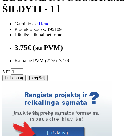
ŠILDYTI - 1 l
Gamintojas:
Hendi
Produkto kodas: 195109
Likutis: laikinai neturime
3.75€ (su PVM)
Kaina be PVM (21%): 3.10€
Vnt
Į užklausą
Į krepšelį