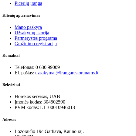
Picerijų įranga
Klientų aptarnavimas
Mano paskyra
Užsakymų istorija
Partnerystės programa
Grąžinimo registracija
Kontaktai
Telefonas: 0 630 99009
El. paštas:
uzsakymai@irangarestoranams.lt
Rekvizitai
Horekos servisas, UAB
Įmonės kodas: 304502590
PVM kodas: LT100010946013
Adresas
Lozoraičio 19c Garliava, Kauno raj.