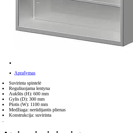
Aprašymas
Suvirinta spintelė
Reguliuojama lentyna
Aukštis (H): 600 mm
Gylis (D): 300 mm
Plotis (W): 1100 mm
Medžiaga: nerūdijantis plienas
Konstrukcija: suvirinta
.