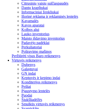
Citrusinių vaisių sulčiaspaudės
Dantų krapštukai
Informaciniai ženkliukai
Išorinė reklama ir reklaminės lentelės
Kavamalės
Kavos aparatai
Kolbos alui
Lauko inventorius
Maisto išdavimo inventorius
Padavėjo padėklai
Perkuliatoriai
Poliravimo mašinos
Peržiūrėti visus Baro reikmenys
Virtuvės reikmenys
Dubenys
Galąstuvai
GN indai
Keptuvės ir kepimo indai
Konditerijos reikmenys
Peiliai
Pjaustymo lentelės
Puodai
Šiukšliadėžės
Smulkūs virtuvės reikmenys
Svarstyklės