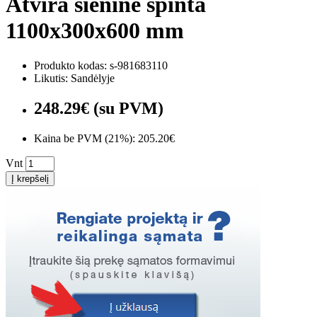
Atvira sieninė spinta
1100x300x600 mm
Produkto kodas: s-981683110
Likutis: Sandėlyje
248.29€ (su PVM)
Kaina be PVM (21%): 205.20€
Vnt
Į krepšelį