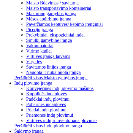
Maisto išdavimas / savitarna
Maisto transportavimo konteineriai
Makaronų gamybos įranga
Mėsos apdirbimo įranga
Paverčiamos keptuvės/ kepimo įrenginiai
Picerijų įranga
Prekybiniai, ekspoziciniai indai
Smulki gamybinė įranga
Vakuumatoriai
Virimo katilai
Virtuvės įranga laivams
Viryklės
Savitarnos linijos įranga
Naudota ir nukainuota įranga
Peržiūrėti visus Maisto gamybos įranga
Indų plovimo įranga
Konvejerinės indų plovimo mašinos
Kupolinės indaplovės
Padėklai indų plovimui
Pobarinės indaplovės
Priedai indų plovimui
Priemonės indų plovimui
Virtuvės indų ir inventoriaus plovimas
Peržiūrėti visus Indų plovimo įranga
Šaldymo įranga