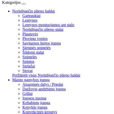
Kategorijos
Nerūdijančio plieno baldai
Gartraukiai
Lentynos
Lentynos montuojamos ant stalo
Nerūdijančio plieno stalai
Plautuvės
Plovimo vonios
Savitarnos linijos įranga
Sieninės spintelės
Šildomi stalai
Spintelės
Spintos
Stelažai
Stovai
Peržiūrėti visus Nerūdijančio plieno baldai
Maisto gamybos įranga
Atsarginės dalys / Priedai
Daržovių apdirbimo įranga
Griliai
Įrangos nuoma
Kebabinių įranga
Kepyklų įranga
Konvekcinės krosnys