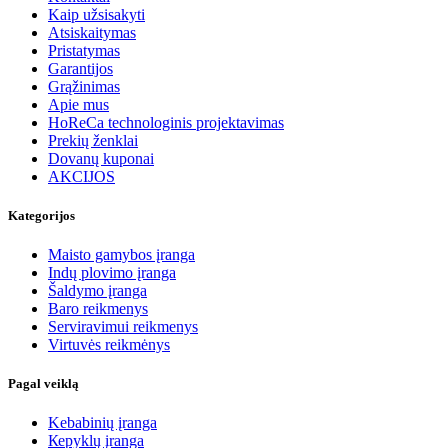
Kaip užsisakyti
Atsiskaitymas
Pristatymas
Garantijos
Grąžinimas
Apie mus
HoReCa technologinis projektavimas
Prekių ženklai
Dovanų kuponai
AKCIJOS
Kategorijos
Maisto gamybos įranga
Indų plovimo įranga
Šaldymo įranga
Baro reikmenys
Serviravimui reikmenys
Virtuvės reikmėnys
Pagal veiklą
Kebabinių įranga
Кеpyklų įranga