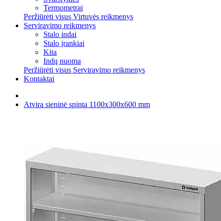
Termometrai
Peržiūrėti visus Virtuvės reikmenys
Serviravimo reikmenys
Stalo indai
Stalo įrankiai
Kita
Indų nuoma
Peržiūrėti visus Serviravimo reikmenys
Kontaktai
Atvira sieninė spinta 1100x300x600 mm