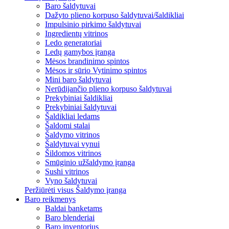
Baro šaldytuvai
Dažyto plieno korpuso šaldytuvai/šaldikliai
Impulsinio pirkimo šaldytuvai
Ingredientų vitrinos
Ledo generatoriai
Ledų gamybos įranga
Mėsos brandinimo spintos
Mėsos ir sūrio Vytinimo spintos
Mini baro šaldytuvai
Nerūdijančio plieno korpuso šaldytuvai
Prekybiniai šaldikliai
Prekybiniai šaldytuvai
Šaldikliai ledams
Šaldomi stalai
Šaldymo vitrinos
Šaldytuvai vynui
Šildomos vitrinos
Smūginio užšaldymo įranga
Sushi vitrinos
Vyno šaldytuvai
Peržiūrėti visus Šaldymo įranga
Baro reikmenys
Baldai banketams
Baro blenderiai
Baro inventorius