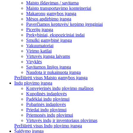
Maisto išdavimas / savitarna
Maisto transportavimo konteineriai
Makaronų gamybos įranga
Mėsos apdirbimo įranga
Paverčiamos keptuvės/ kepimo įrenginiai
Picerijų įranga
Prekybiniai, ekspoziciniai indai
Smulki gamybinė įranga
Vakuumatoriai
Virimo katilai
Virtuvės įranga laivams
Viryklės
Savitarnos linijos įranga
Naudota ir nukainuota įranga
Peržiūrėti visus Maisto gamybos įranga
Indų plovimo įranga
Konvejerinės indų plovimo mašinos
Kupolinės indaplovės
Padėklai indų plovimui
Pobarinės indaplovės
Priedai indų plovimui
Priemonės indų plovimui
Virtuvės indų ir inventoriaus plovimas
Peržiūrėti visus Indų plovimo įranga
Šaldymo įranga