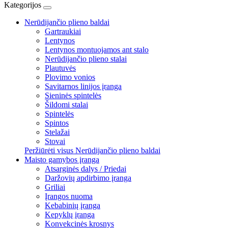
Kategorijos
Nerūdijančio plieno baldai
Gartraukiai
Lentynos
Lentynos montuojamos ant stalo
Nerūdijančio plieno stalai
Plautuvės
Plovimo vonios
Savitarnos linijos įranga
Sieninės spintelės
Šildomi stalai
Spintelės
Spintos
Stelažai
Stovai
Peržiūrėti visus Nerūdijančio plieno baldai
Maisto gamybos įranga
Atsarginės dalys / Priedai
Daržovių apdirbimo įranga
Griliai
Įrangos nuoma
Kebabinių įranga
Kepyklų įranga
Konvekcinės krosnys