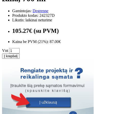
Gamintojas:
Degrenne
Produkto kodas: 242327D
Likutis: laikinai neturime
105.27€ (su PVM)
Kaina be PVM (21%): 87.00€
Vnt
Į krepšelį