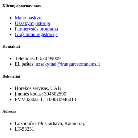
Klientų aptarnavimas
Mano paskyra
Užsakymų istorija
Partnerystės programa
Grąžinimo registracija
Kontaktai
Telefonas: 0 630 99009
El. paštas:
uzsakymai@irangarestoranams.lt
Rekvizitai
Horekos servisas, UAB
Įmonės kodas: 304502590
PVM kodas: LT100010946013
Adresas
Lozoraičio 19c Garliava, Kauno raj.
LT-53231