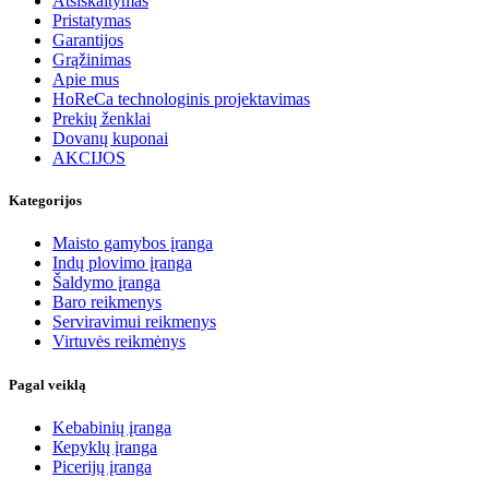
Atsiskaitymas
Pristatymas
Garantijos
Grąžinimas
Apie mus
HoReCa technologinis projektavimas
Prekių ženklai
Dovanų kuponai
AKCIJOS
Kategorijos
Maisto gamybos įranga
Indų plovimo įranga
Šaldymo įranga
Baro reikmenys
Serviravimui reikmenys
Virtuvės reikmėnys
Pagal veiklą
Kebabinių įranga
Кеpyklų įranga
Picerijų įranga