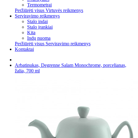
Termometrai
Peržiūrėti visus Virtuvės reikmenys
Serviravimo reikmenys
Stalo indai
Stalo įrankiai
Kita
Indų nuoma
Peržiūrėti visus Serviravimo reikmenys
Kontaktai
Arbatinukas, Degrenne Salam Monochrome, porcelianas,
žalia, 700 ml