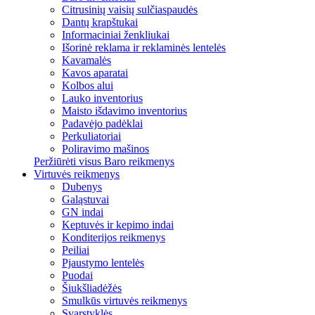
Citrusinių vaisių sulčiaspaudės
Dantų krapštukai
Informaciniai ženkliukai
Išorinė reklama ir reklaminės lentelės
Kavamalės
Kavos aparatai
Kolbos alui
Lauko inventorius
Maisto išdavimo inventorius
Padavėjo padėklai
Perkuliatoriai
Poliravimo mašinos
Peržiūrėti visus Baro reikmenys
Virtuvės reikmenys
Dubenys
Galąstuvai
GN indai
Keptuvės ir kepimo indai
Konditerijos reikmenys
Peiliai
Pjaustymo lentelės
Puodai
Šiukšliadėžės
Smulkūs virtuvės reikmenys
Svarstyklės