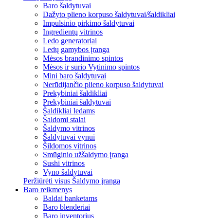
Baro šaldytuvai
Dažyto plieno korpuso šaldytuvai/šaldikliai
Impulsinio pirkimo šaldytuvai
Ingredientų vitrinos
Ledo generatoriai
Ledų gamybos įranga
Mėsos brandinimo spintos
Mėsos ir sūrio Vytinimo spintos
Mini baro šaldytuvai
Nerūdijančio plieno korpuso šaldytuvai
Prekybiniai šaldikliai
Prekybiniai šaldytuvai
Šaldikliai ledams
Šaldomi stalai
Šaldymo vitrinos
Šaldytuvai vynui
Šildomos vitrinos
Smūginio užšaldymo įranga
Sushi vitrinos
Vyno šaldytuvai
Peržiūrėti visus Šaldymo įranga
Baro reikmenys
Baldai banketams
Baro blenderiai
Baro inventorius