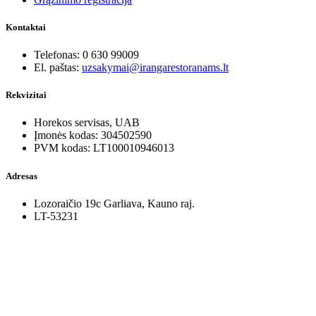
Kontaktai
Telefonas: 0 630 99009
El. paštas:
uzsakymai@irangarestoranams.lt
Rekvizitai
Horekos servisas, UAB
Įmonės kodas: 304502590
PVM kodas: LT100010946013
Adresas
Lozoraičio 19c Garliava, Kauno raj.
LT-53231