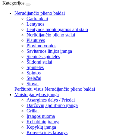
Kategorijos
Nerūdijančio plieno baldai
Gartraukiai
Lentynos
Lentynos montuojamos ant stalo
Nerūdijančio plieno stalai
Plautuvės
Plovimo vonios
Savitarnos linijos įranga
Sieninės spintelės
Šildomi stalai
Spintelės
Spintos
Stelažai
Stovai
Peržiūrėti visus Nerūdijančio plieno baldai
Maisto gamybos įranga
Atsarginės dalys / Priedai
Daržovių apdirbimo įranga
Griliai
Įrangos nuoma
Kebabinių įranga
Kepyklų įranga
Konvekcinės krosnys