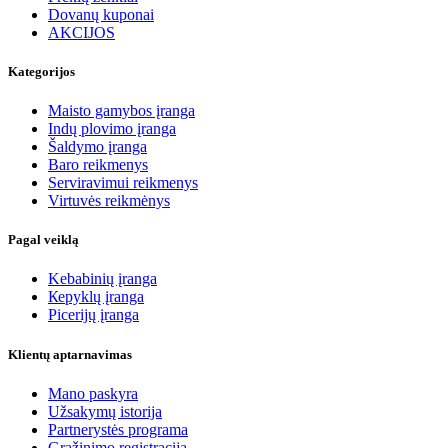
Dovanų kuponai
AKCIJOS
Kategorijos
Maisto gamybos įranga
Indų plovimo įranga
Šaldymo įranga
Baro reikmenys
Serviravimui reikmenys
Virtuvės reikmėnys
Pagal veiklą
Kebabinių įranga
Кеpyklų įranga
Picerijų įranga
Klientų aptarnavimas
Mano paskyra
Užsakymų istorija
Partnerystės programa
Grąžinimo registracija