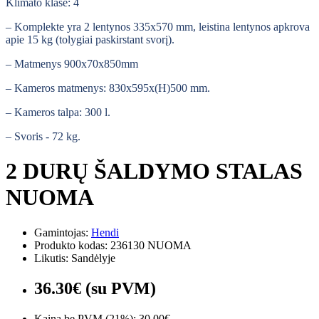
Klimato klasė: 4
– Komplekte yra 2 lentynos 335x570 mm, leistina lentynos apkrova
apie 15 kg (tolygiai paskirstant svorį).
– Matmenys 900x70x850mm
– Kameros matmenys: 830x595x(H)500 mm.
– Kameros talpa: 300 l.
– Svoris - 72 kg.
2 DURŲ ŠALDYMO STALAS
NUOMA
Gamintojas:
Hendi
Produkto kodas: 236130 NUOMA
Likutis: Sandėlyje
36.30€ (su PVM)
Kaina be PVM (21%): 30.00€