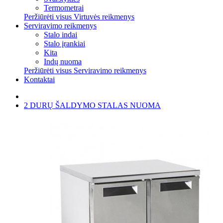
Termometrai
Peržiūrėti visus Virtuvės reikmenys
Serviravimo reikmenys
Stalo indai
Stalo įrankiai
Kita
Indų nuoma
Peržiūrėti visus Serviravimo reikmenys
Kontaktai
2 DURŲ ŠALDYMO STALAS NUOMA