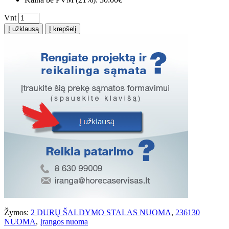
Vnt
Į užklausą
Į krepšelį
Žymos:
2 DURŲ ŠALDYMO STALAS NUOMA
,
236130
NUOMA
,
Įrangos nuoma