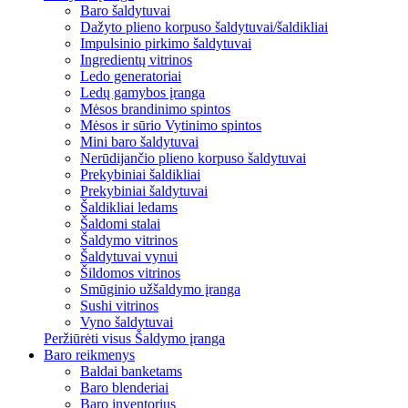
Baro šaldytuvai
Dažyto plieno korpuso šaldytuvai/šaldikliai
Impulsinio pirkimo šaldytuvai
Ingredientų vitrinos
Ledo generatoriai
Ledų gamybos įranga
Mėsos brandinimo spintos
Mėsos ir sūrio Vytinimo spintos
Mini baro šaldytuvai
Nerūdijančio plieno korpuso šaldytuvai
Prekybiniai šaldikliai
Prekybiniai šaldytuvai
Šaldikliai ledams
Šaldomi stalai
Šaldymo vitrinos
Šaldytuvai vynui
Šildomos vitrinos
Smūginio užšaldymo įranga
Sushi vitrinos
Vyno šaldytuvai
Peržiūrėti visus Šaldymo įranga
Baro reikmenys
Baldai banketams
Baro blenderiai
Baro inventorius