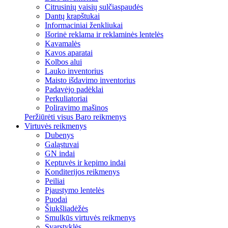
Citrusinių vaisių sulčiaspaudės
Dantų krapštukai
Informaciniai ženkliukai
Išorinė reklama ir reklaminės lentelės
Kavamalės
Kavos aparatai
Kolbos alui
Lauko inventorius
Maisto išdavimo inventorius
Padavėjo padėklai
Perkuliatoriai
Poliravimo mašinos
Peržiūrėti visus Baro reikmenys
Virtuvės reikmenys
Dubenys
Galąstuvai
GN indai
Keptuvės ir kepimo indai
Konditerijos reikmenys
Peiliai
Pjaustymo lentelės
Puodai
Šiukšliadėžės
Smulkūs virtuvės reikmenys
Svarstyklės