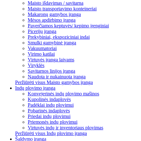
Maisto išdavimas / savitarna
Maisto transportavimo konteineriai
Makaronų gamybos įranga
Mėsos apdirbimo įranga
Paverčiamos keptuvės/ kepimo įrenginiai
Picerijų įranga
Prekybiniai, ekspoziciniai indai
Smulki gamybinė įranga
Vakuumatoriai
Virimo katilai
Virtuvės įranga laivams
Viryklės
Savitarnos linijos įranga
Naudota ir nukainuota įranga
Peržiūrėti visus Maisto gamybos įranga
Indų plovimo įranga
Konvejerinės indų plovimo mašinos
Kupolinės indaplovės
Padėklai indų plovimui
Pobarinės indaplovės
Priedai indų plovimui
Priemonės indų plovimui
Virtuvės indų ir inventoriaus plovimas
Peržiūrėti visus Indų plovimo įranga
Šaldymo įranga